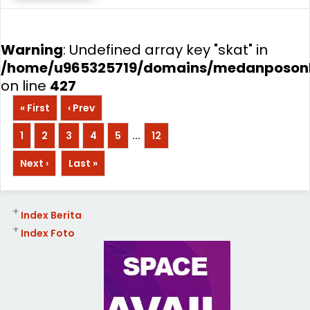
Warning
: Undefined array key "skat" in
/home/u965325719/domains/medanposonli
on line
427
« First
‹ Prev
1
2
3
4
5
...
12
Next ›
Last »
+
Index Berita
+
Index Foto