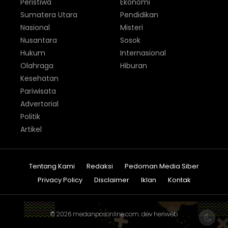
Peristiwa
Ekonomi
Sumatera Utara
Pendidikan
Nasional
Misteri
Nusantara
Sosok
Hukum
Internasional
Olahraga
Hiburan
Kesehatan
Pariwisata
Advertorial
Politik
Artikel
Tentang Kami
Redaksi
Pedoman Media Siber
Privacy Policy
Disclaimer
Iklan
Kontak
© 2026
medanposonline.com
. dev
heriweb