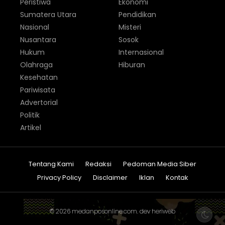
Peristiwa
Ekonomi
Sumatera Utara
Pendidikan
Nasional
Misteri
Nusantara
Sosok
Hukum
Internasional
Olahraga
Hiburan
Kesehatan
Pariwisata
Advertorial
Politik
Artikel
Tentang Kami
Redaksi
Pedoman Media Siber
Privacy Policy
Disclaimer
Iklan
Kontak
© 2026
medanposonline.com
. dev
heriweb