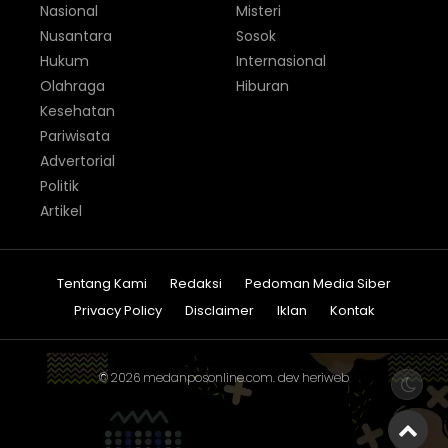
Nasional
Misteri
Nusantara
Sosok
Hukum
Internasional
Olahraga
Hiburan
Kesehatan
Pariwisata
Advertorial
Politik
Artikel
Tentang Kami
Redaksi
Pedoman Media Siber
Privacy Policy
Disclaimer
Iklan
Kontak
© 2026
medanposonline.com
. dev
heriweb