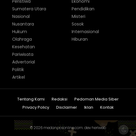
Peristiwa
Ekonomi
Sumatera Utara
Pendidikan
Nasional
Misteri
Nusantara
Sosok
Hukum
Internasional
Olahraga
Hiburan
Kesehatan
Pariwisata
Advertorial
Politik
Artikel
Tentang Kami
Redaksi
Pedoman Media Siber
Privacy Policy
Disclaimer
Iklan
Kontak
© 2026
medanposonline.com
. dev
heriweb