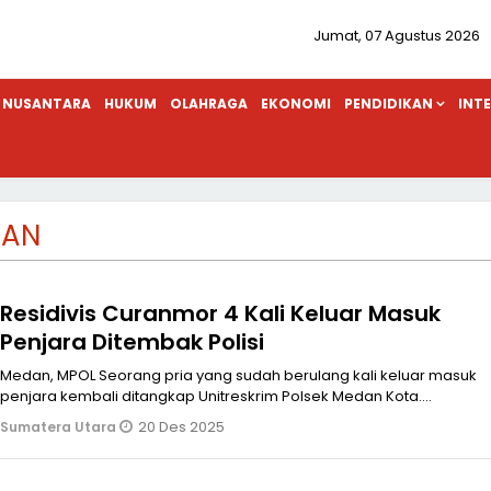
Jumat, 07 Agustus 2026
NUSANTARA
HUKUM
OLAHRAGA
EKONOMI
PENDIDIKAN
INT
IAN
Residivis Curanmor 4 Kali Keluar Masuk
Penjara Ditembak Polisi
Medan, MPOL Seorang pria yang sudah berulang kali keluar masuk
penjara kembali ditangkap Unitreskrim Polsek Medan Kota.
Pasalnya, pria bern
20 Des 2025
Sumatera Utara