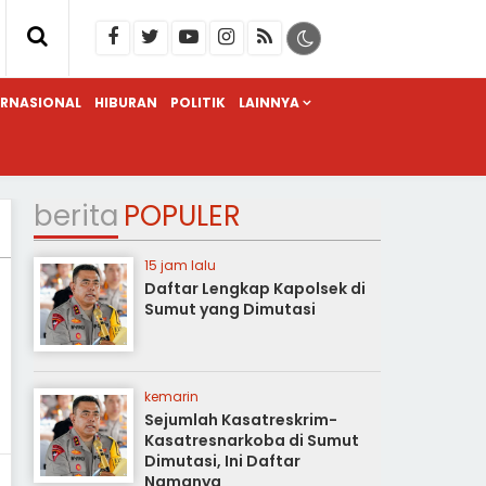
ERNASIONAL
HIBURAN
POLITIK
LAINNYA
berita
POPULER
15 jam lalu
Daftar Lengkap Kapolsek di
Sumut yang Dimutasi
kemarin
Sejumlah Kasatreskrim-
Kasatresnarkoba di Sumut
Dimutasi, Ini Daftar
Namanya