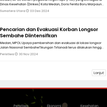
Dinas Kesehatan (Dinkes) Kota Medan, Doris Fenita Boru Marpaung
dan kakaknya
03 Des 2024
Sumatera Utara
Pencarian dan Evakuasi Korban Longsor
Sembahe Diintensifkan
Medan, MPOL Upaya pembersihan dan evakuasi di lokasi longsor
Jalan Nasional SembaheTikungan Tirtanadi terus dilakukan hingga
saat ini Sabt
30 Nov 2024
Peristiwa
Lanjut
Peristiwa
Ekonomi
Kesehatan