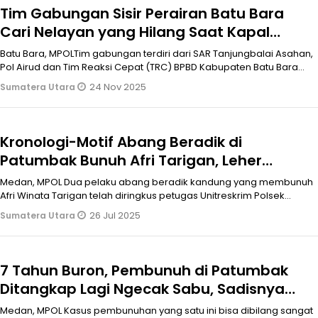
Tim Gabungan Sisir Perairan Batu Bara
Cari Nelayan yang Hilang Saat Kapal
Karam
Batu Bara, MPOLTim gabungan terdiri dari SAR Tanjungbalai Asahan,
Pol Airud dan Tim Reaksi Cepat (TRC) BPBD Kabupaten Batu Bara
telah mulai
24 Nov 2025
Sumatera Utara
Kronologi-Motif Abang Beradik di
Patumbak Bunuh Afri Tarigan, Leher
Dikampak-Dililit Kawat & Dibuang ke
Medan, MPOL Dua pelaku abang beradik kandung yang membunuh
Sumur
Afri Winata Tarigan telah diringkus petugas Unitreskrim Polsek
Patumbak. Kedua p
26 Jul 2025
Sumatera Utara
7 Tahun Buron, Pembunuh di Patumbak
Ditangkap Lagi Ngecak Sabu, Sadisnya
Pelaku Buang Korban ke Sumur
Medan, MPOL Kasus pembunuhan yang satu ini bisa dibilang sangat