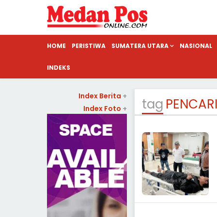
HOME
PERISTIWA
SUMATERA UTARA
NASIONAL
INDEKS
Index Berita
+
tag
PENCAR
Index Foto
+