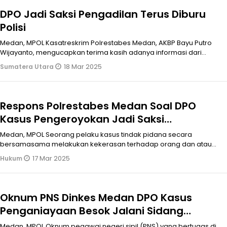
DPO Jadi Saksi Pengadilan Terus Diburu
Polisi
Medan, MPOL Kasatreskrim Polrestabes Medan, AKBP Bayu Putro
Wijayanto, mengucapkan terima kasih adanya informasi dari
warga lewat media.
18 Mar 2025
Sumatera Utara
Respons Polrestabes Medan Soal DPO
Kasus Pengeroyokan Jadi Saksi
Persidangan Terdakwa Agung Suprayogi
Medan, MPOL Seorang pelaku kasus tindak pidana secara
bersamasama melakukan kekerasan terhadap orang dan atau
penganiayaan yang sudah dite
17 Mar 2025
Hukum
Oknum PNS Dinkes Medan DPO Kasus
Penganiayaan Besok Jalani Sidang
Pertama
Medan, MPOL Oknum pegawai negeri sipil (PNS) yang bertugas di