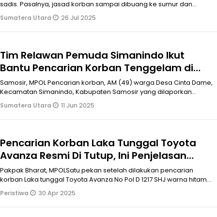
sadis. Pasalnya, jasad korban sampai dibuang ke sumur dan
ditimpa pemberat
26 Jul 2025
Sumatera Utara
Tim Relawan Pemuda Simanindo Ikut
Bantu Pencarian Korban Tenggelam di
Danau Toba, Sihol Turnip Berhasil
Samosir, MPOL Pencarian korban, AM (49) warga Desa Cinta Dame,
Selamatkan Kandi Malau
Kecamatan Simanindo, Kabupaten Samosir yang dilaporkan
tenggelam di wilayah
11 Jun 2025
Sumatera Utara
Pencarian Korban Laka Tunggal Toyota
Avanza Resmi Di Tutup, Ini Penjelasan
Basarnas Sumut
Pakpak Bharat, MPOLSatu pekan setelah dilakukan pencarian
korban Laka tunggal Toyota Avanza No Pol D 1217 SHJ warna hitam
yang terjadi pad
30 Apr 2025
Peristiwa