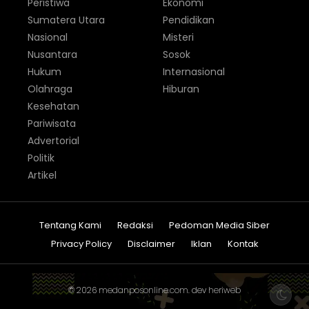
Peristiwa
Ekonomi
Sumatera Utara
Pendidikan
Nasional
Misteri
Nusantara
Sosok
Hukum
Internasional
Olahraga
Hiburan
Kesehatan
Pariwisata
Advertorial
Politik
Artikel
Tentang Kami
Redaksi
Pedoman Media Siber
Privacy Policy
Disclaimer
Iklan
Kontak
© 2026
medanposonline.com
. dev
heriweb