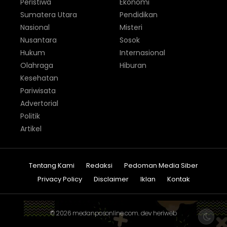
Peristiwa
Ekonomi
Sumatera Utara
Pendidikan
Nasional
Misteri
Nusantara
Sosok
Hukum
Internasional
Olahraga
Hiburan
Kesehatan
Pariwisata
Advertorial
Politik
Artikel
Tentang Kami
Redaksi
Pedoman Media Siber
Privacy Policy
Disclaimer
Iklan
Kontak
© 2026
medanposonline.com
. dev
heriweb