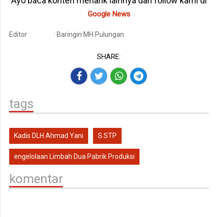
Ayo baca konten menarik lainnya dan follow kami di
Google News
Editor
: Baringin MH Pulungan
SHARE:
tags
Kadis DLH Ahmad Yani
S.STP
engelolaan Limbah Dua Pabrik Produksi
komentar