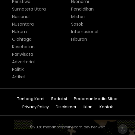
Peristiwa
Ekonomi
Sumatera Utara
Pendidikan
Nasional
Misteri
Nusantara
Sosok
Hukum
Internasional
Olahraga
Hiburan
Kesehatan
Pariwisata
Advertorial
Politik
Artikel
Tentang Kami
Redaksi
Pedoman Media Siber
Privacy Policy
Disclaimer
Iklan
Kontak
© 2026
medanposonline.com
. dev
heriweb