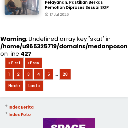
Pelayanan, Pastikan Berkas
Pemohon Diproses Sesuai SOP
17 Jul 2026
Warning
: Undefined array key "skat" in
/home/u965325719/domains/medanposonli
on line
427
« First
‹ Prev
1
2
3
4
5
...
28
Next ›
Last »
+
Index Berita
+
Index Foto