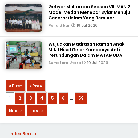
Gebyar Muharram Season VIII MAN 2
Model Medan Menebar Syiar Menuju
Generasi Islam Yang Bersinar
19 Jul 2026
Pendidikan
Wujudkan Madrasah Ramah Anak
MIN 1 Nisel Gelar Kampanye Anti
Perundungan Dalam MATAMUDA
19 Jul 2026
Sumatera Utara
« First
‹ Prev
1
2
3
4
5
6
...
59
Next ›
Last »
+
Index Berita