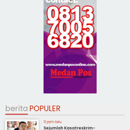
berita
POPULER
11 jam lalu
Sejumlah Kasatreskrim-