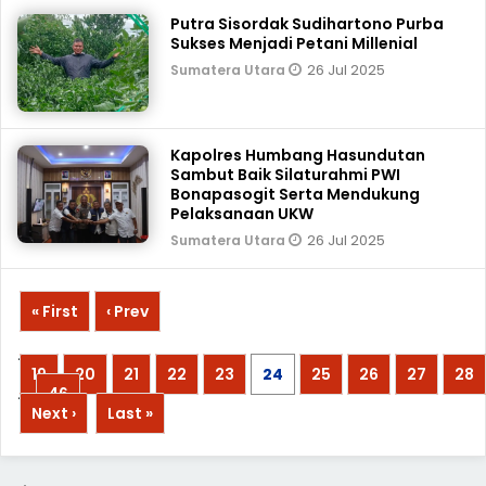
Putra Sisordak Sudihartono Purba
Sukses Menjadi Petani Millenial
26 Jul 2025
Sumatera Utara
Kapolres Humbang Hasundutan
Sambut Baik Silaturahmi PWI
Bonapasogit Serta Mendukung
Pelaksanaan UKW
26 Jul 2025
Sumatera Utara
« First
‹ Prev
...
19
20
21
22
23
24
25
26
27
28
...
46
Next ›
Last »