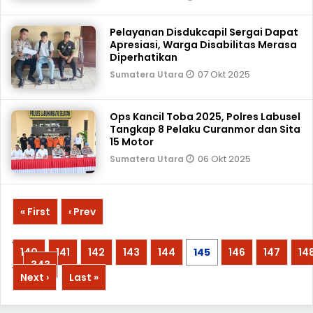
Pelayanan Disdukcapil Sergai Dapat
Apresiasi, Warga Disabilitas Merasa
Diperhatikan
07 Okt 2025
Sumatera Utara
Ops Kancil Toba 2025, Polres Labusel
Tangkap 8 Pelaku Curanmor dan Sita
15 Motor
06 Okt 2025
Sumatera Utara
« First
‹ Prev
...
140
141
142
143
144
145
146
147
14
...
343
Next ›
Last »