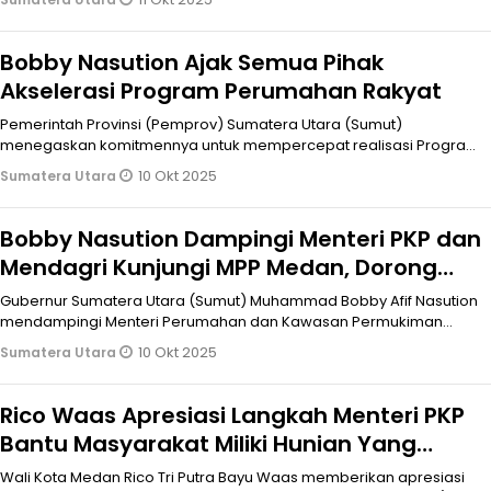
Bobby Nasution Ajak Semua Pihak
Akselerasi Program Perumahan Rakyat
Pemerintah Provinsi (Pemprov) Sumatera Utara (Sumut)
menegaskan komitmennya untuk mempercepat realisasi Program
Tiga Juta Rumah dengan
10 Okt 2025
Sumatera Utara
Bobby Nasution Dampingi Menteri PKP dan
Mendagri Kunjungi MPP Medan, Dorong
Percepatan Pembangunan Perumahan
Gubernur Sumatera Utara (Sumut) Muhammad Bobby Afif Nasution
Subsidi
mendampingi Menteri Perumahan dan Kawasan Permukiman
(PKP) Maruarar Sirait
10 Okt 2025
Sumatera Utara
Rico Waas Apresiasi Langkah Menteri PKP
Bantu Masyarakat Miliki Hunian Yang
Layak
Wali Kota Medan Rico Tri Putra Bayu Waas memberikan apresiasi