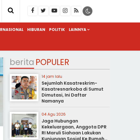
ERNASIONAL
HIBURAN
POLITIK
LAINNYA
berita
POPULER
14 jam lalu
Sejumlah Kasatreskrim-
Kasatresnarkoba di Sumut
Dimutasi, Ini Daftar
Namanya
04 Agu 2026
Jaga Hubungan
Kekeluargaan, Anggota DPR
RI Maruli Siahaan Lakukan
Kunjungan Sosial Ke Rumah