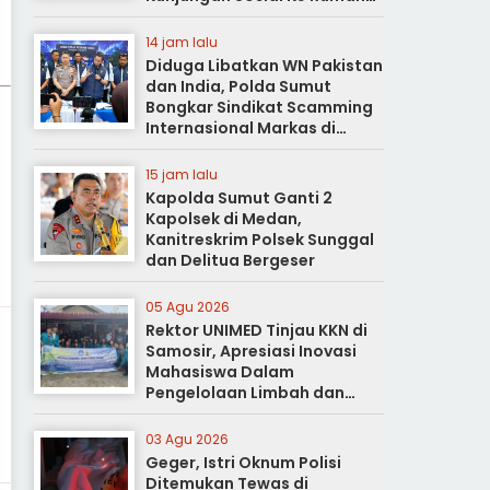
Duka
14 jam lalu
Diduga Libatkan WN Pakistan
dan India, Polda Sumut
Bongkar Sindikat Scamming
Internasional Markas di
Apartemen Podomoro
15 jam lalu
Kapolda Sumut Ganti 2
Kapolsek di Medan,
Kanitreskrim Polsek Sunggal
dan Delitua Bergeser
05 Agu 2026
Rektor UNIMED Tinjau KKN di
Samosir, Apresiasi Inovasi
Mahasiswa Dalam
Pengelolaan Limbah dan
Pertanian Ramah Lingkungan
03 Agu 2026
Geger, Istri Oknum Polisi
Ditemukan Tewas di