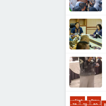
« First
‹ Prev
...
78
79
80
8