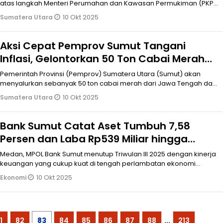
atas langkah Menteri Perumahan dan Kawasan Permukiman (PKP)
yang berencana
10 Okt 2025
Sumatera Utara
Aksi Cepat Pemprov Sumut Tangani
Inflasi, Gelontorkan 50 Ton Cabai Merah
dari Jawa
Pemerintah Provinsi (Pemprov) Sumatera Utara (Sumut) akan
menyalurkan sebanyak 50 ton cabai merah dari Jawa Tengah dan
Jawa Timur dalam
10 Okt 2025
Sumatera Utara
Bank Sumut Catat Aset Tumbuh 7,58
Persen dan Laba Rp539 Miliar hingga
September 2025
Medan, MPOL Bank Sumut menutup Triwulan III 2025 dengan kinerja
keuangan yang cukup kuat di tengah perlambatan ekonomi
nasional. Hingga akh
10 Okt 2025
Ekonomi
1
82
83
84
85
86
87
88
...
213