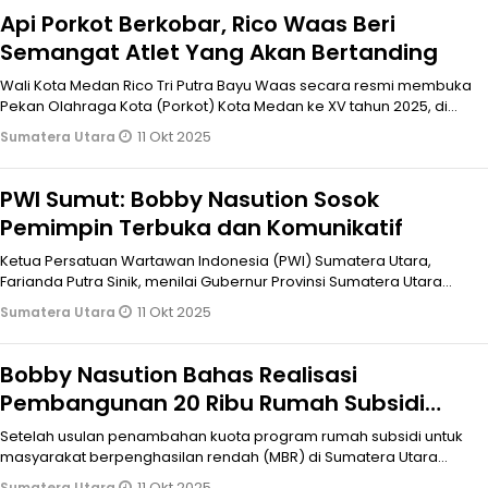
Api Porkot Berkobar, Rico Waas Beri
Semangat Atlet Yang Akan Bertanding
Wali Kota Medan Rico Tri Putra Bayu Waas secara resmi membuka
Pekan Olahraga Kota (Porkot) Kota Medan ke XV tahun 2025, di
Lapangan Merdeka
11 Okt 2025
Sumatera Utara
PWI Sumut: Bobby Nasution Sosok
Pemimpin Terbuka dan Komunikatif
Ketua Persatuan Wartawan Indonesia (PWI) Sumatera Utara,
Farianda Putra Sinik, menilai Gubernur Provinsi Sumatera Utara
Bobby Nasution
11 Okt 2025
Sumatera Utara
Bobby Nasution Bahas Realisasi
Pembangunan 20 Ribu Rumah Subsidi
Bersama Pengembang
Setelah usulan penambahan kuota program rumah subsidi untuk
masyarakat berpenghasilan rendah (MBR) di Sumatera Utara
(Sumut) disetujui
11 Okt 2025
Sumatera Utara