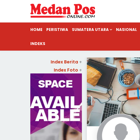
HOME
PERISTIWA
SUMATERA UTARA
NASIONAL
INDEKS
Index Berita
+
Index Foto
+