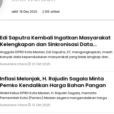
aktif: 18 Des 2023
2.135 artikel
Edi Saputra Kembali Ingatkan Masyarakat
Kelengkapan dan Sinkronisasi Data
Adminduk
Anggota DPRD Kota Medan, Edi Saputra, ST, mengungkapkan, masih
banyak data kependudukan masyarakat yang tidak lengkap dan
sinkron satu sama
12 Okt 2025
Sumatera Utara
Inflasi Melonjak, H. Rajudin Sagala Minta
Pemko Kendalikan Harga Bahan Pangan
Wakil Ketua DPRD Kota Medan, H. Rajudin Sagala, meminta
Pemerintah Kota (Pemko) Medan segera mengendalikan harga
bahanbahan pangan guna
12 Okt 2025
Sumatera Utara