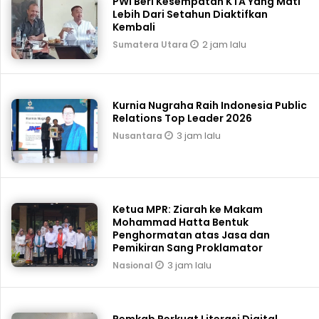
PWI Beri Kesempatan KTA Yang Mati
Lebih Dari Setahun Diaktifkan
Kembali
2 jam lalu
Sumatera Utara
Kurnia Nugraha Raih Indonesia Public
Relations Top Leader 2026
3 jam lalu
Nusantara
Ketua MPR: Ziarah ke Makam
Mohammad Hatta Bentuk
Penghormatan atas Jasa dan
Pemikiran Sang Proklamator
3 jam lalu
Nasional
Pemkab Perkuat Literasi Digital