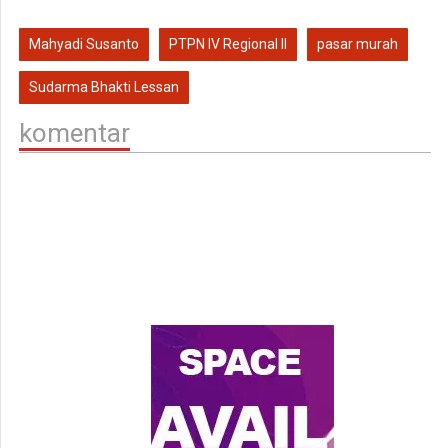
Mahyadi Susanto
PTPN IV Regional II
pasar murah
Sudarma Bhakti Lessan
komentar