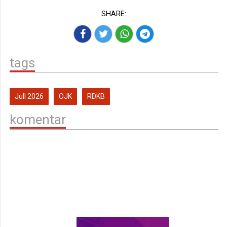
SHARE:
tags
Jull 2026
OJK
RDKB
komentar