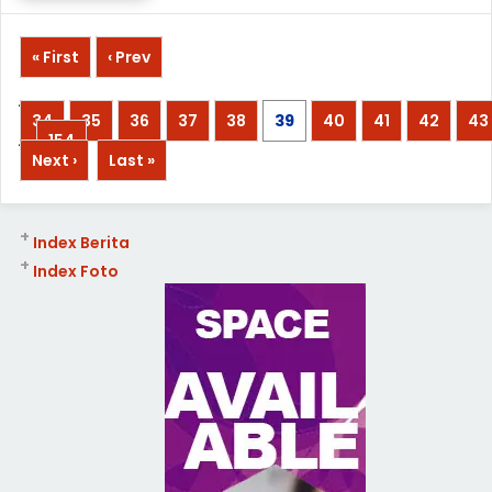
« First
‹ Prev
...
34
35
36
37
38
39
40
41
42
43
...
154
Next ›
Last »
+
Index Berita
+
Index Foto