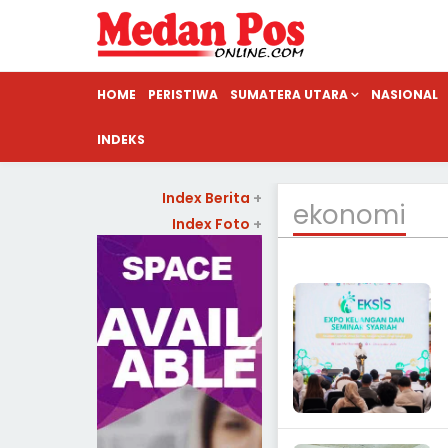
HOME
PERISTIWA
SUMATERA UTARA
NASIONAL
INDEKS
Index Berita
+
ekonomi
Index Foto
+