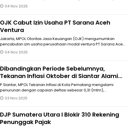
tradisional y
04 Nov 2025
OJK Cabut Izin Usaha PT Sarana Aceh
Ventura
Jakarta, MPOL Otoritas Jasa Keuangan (OJK) mengumumkan
pencabutan izin usaha perusahaan modal ventura PT Sarana Aceh
Ventura ("PT SAV
04 Nov 2025
Dibandingkan Periode Sebelumnya,
Tekanan Inflasi Oktober di Siantar Alami
Penurunan Capaian Deflasi -0,31% (mtm)
P.Siantar, MPOL Tekanan Inflasi di Kota Pematang mengalami
penurunan dengan capaian deflasi sebesar 0,31 (mtm),
dibandingkan dengan perio
03 Nov 2025
DJP Sumatera Utara I Blokir 310 Rekening
Penunggak Pajak