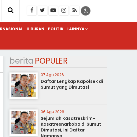
ERNASIONAL
HIBURAN
POLITIK
LAINNYA
berita
POPULER
07 Agu 2026
Daftar Lengkap Kapolsek di
Sumut yang Dimutasi
06 Agu 2026
Sejumlah Kasatreskrim-
Kasatresnarkoba di Sumut
Dimutasi, Ini Daftar
Namanya