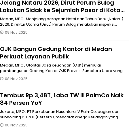
Jelang Nataru 2026, Dirut Perum Bulog
Lakukan Sidak ke Sejumlah Pasar di Kota
Medan
Medan, MPOL Menjelang perayaan Natal dan Tahun Baru (Nataru)
2026, Direktur Utama (Dirut) Perum Bulog melakukan inspeksi
mendadak (Sidak) k
09 Nov 2025
OJK Bangun Gedung Kantor di Medan
Perkuat Layanan Publik
Medan, MPOL Otoritas Jasa Keuangan (OJK) memulai
pembangunan Gedung Kantor OJK Provinsi Sumatera Utara yang
ditandai dengan seremoni pelet
08 Nov 2025
Tembus Rp 3,48T, Laba TW III PalmCo Naik
84 Persen YoY
Jakarta, MPOL PT Perkebunan Nusantara IV PalmCo, bagian dari
subholding PTPN III (Persero), mencatat kinerja keuangan yang
solid hingga kua
08 Nov 2025