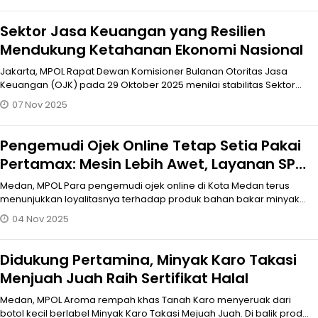
Sektor Jasa Keuangan yang Resilien
Mendukung Ketahanan Ekonomi Nasional
Jakarta, MPOL Rapat Dewan Komisioner Bulanan Otoritas Jasa
Keuangan (OJK) pada 29 Oktober 2025 menilai stabilitas Sektor
Jasa Keuangan (SJ
07 Nov 2025
Pengemudi Ojek Online Tetap Setia Pakai
Pertamax: Mesin Lebih Awet, Layanan SPBU
Pertamina Kian Nyaman
Medan, MPOL Para pengemudi ojek online di Kota Medan terus
menunjukkan loyalitasnya terhadap produk bahan bakar minyak
(BBM) berkualitas da
04 Nov 2025
Didukung Pertamina, Minyak Karo Takasi
Menjuah Juah Raih Sertifikat Halal
Medan, MPOL Aroma rempah khas Tanah Karo menyeruak dari
botol kecil berlabel Minyak Karo Takasi Mejuah Juah. Di balik produk