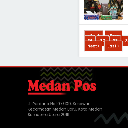
« First
‹ Prev
...
36
37
38
3
Next ›
Last »
Jl. Perdana No.107/109, Kesawan
Kecamatan Medan Baru, Kota Medan
Sumatera Utara 20111