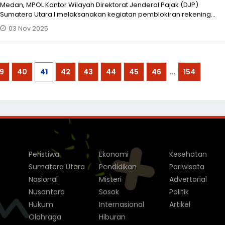
Medan, MPOL Kantor Wilayah Direktorat Jenderal Pajak (DJP)
Sumatera Utara I melaksanakan kegiatan pemblokiran rekening
terhadap para penung
03 Nov 2025
9
40
41
42
43
44
45
46
...
154
Peristiwa
Ekonomi
Kesehatan
Sumatera Utara
Pendidikan
Pariwisata
Nasional
Misteri
Advertorial
Nusantara
Sosok
Politik
Hukum
Internasional
Artikel
Olahraga
Hiburan