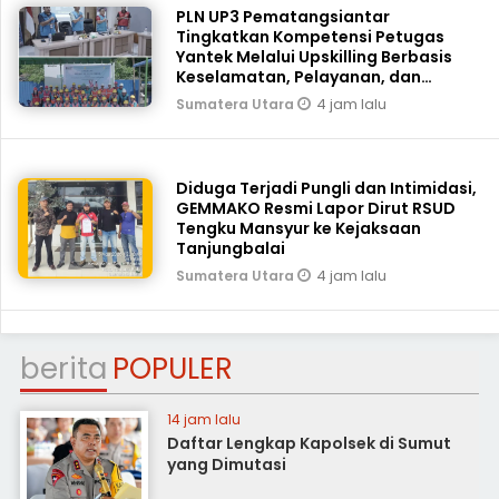
PLN UP3 Pematangsiantar
Tingkatkan Kompetensi Petugas
Yantek Melalui Upskilling Berbasis
Keselamatan, Pelayanan, dan
Keandalan
4 jam lalu
Sumatera Utara
Diduga Terjadi Pungli dan Intimidasi,
GEMMAKO Resmi Lapor Dirut RSUD
Tengku Mansyur ke Kejaksaan
Tanjungbalai
4 jam lalu
Sumatera Utara
berita
POPULER
14 jam lalu
Daftar Lengkap Kapolsek di Sumut
yang Dimutasi