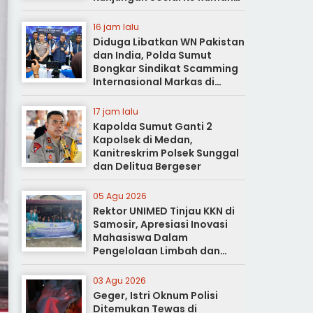
Duka
16 jam lalu
Diduga Libatkan WN Pakistan
dan India, Polda Sumut
Bongkar Sindikat Scamming
Internasional Markas di
Apartemen Podomoro
17 jam lalu
Kapolda Sumut Ganti 2
Kapolsek di Medan,
Kanitreskrim Polsek Sunggal
dan Delitua Bergeser
05 Agu 2026
Rektor UNIMED Tinjau KKN di
Samosir, Apresiasi Inovasi
Mahasiswa Dalam
Pengelolaan Limbah dan
Pertanian Ramah Lingkungan
03 Agu 2026
Geger, Istri Oknum Polisi
Ditemukan Tewas di