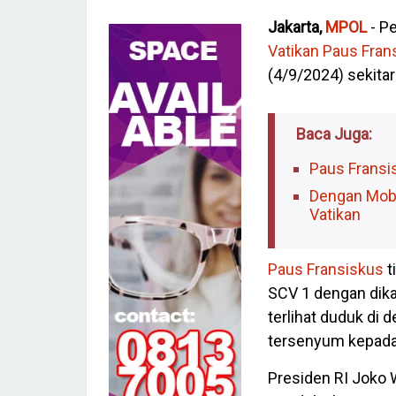
Jakarta,
MPOL
- P
Vatikan
Paus Fran
(4/9/2024) sekitar
Baca Juga:
Paus Fransi
Dengan Mobi
Vatikan
Paus Fransiskus
t
SCV 1 dengan dik
terlihat duduk di
tersenyum kepada 
Presiden RI Joko 