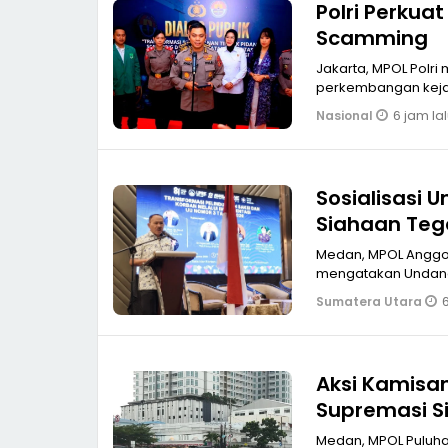
Polri Perkua
Scamming
Jakarta, MPOL Polr
perkembangan kejah
6 jam la
Nasional
Sosialisasi 
Siahaan Teg
LPSK
Medan, MPOL Anggota 
mengatakan Undang
6
Sumatera Utara
Aksi Kamisan
Supremasi Si
Medan, MPOL Puluha