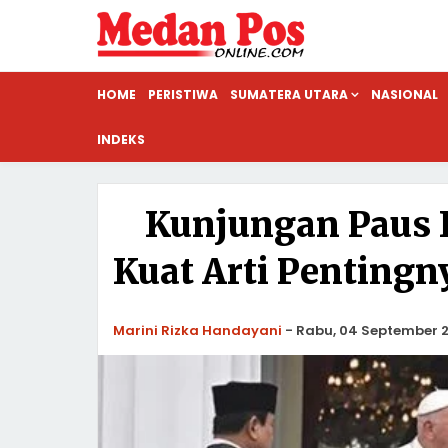
HOME
PERISTIWA
SUMATERA UTARA
NASIONAL
INDEKS
Kunjungan Paus F
Kuat Arti Penting
Marini Rizka Handayani
-
Rabu, 04 September 2