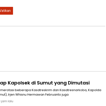
Vatikan
kap Kapolsek di Sumut yang Dimutasi
 merotasi beberapa Kasatreskrim dan Kasatresnarkoba, Kapolda
mut), Irjen Whisnu Hermawan Februanto juga
 jam lalu