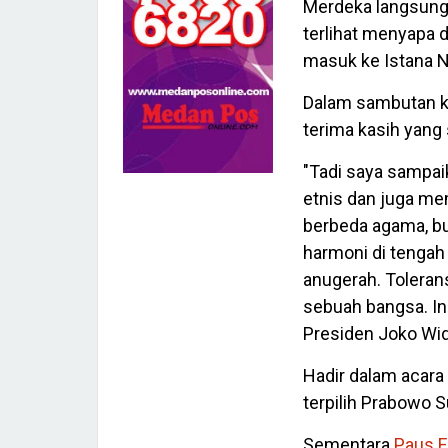
Merdeka langsun
terlihat menyapa
masuk ke Istana N
Dalam sambutan 
terima kasih yang
"Tadi saya sampai
etnis dan juga mem
berbeda agama, b
harmoni di tengah 
anugerah. Toleran
sebuah bangsa. In
Presiden Joko Wid
Hadir dalam acara
terpilih Prabowo S
Sementara
Paus F