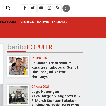
ERNASIONAL
HIBURAN
POLITIK
LAINNYA
berita
POPULER
16 jam lalu
Sejumlah Kasatreskrim-
Kasatresnarkoba di Sumut
Dimutasi, Ini Daftar
Namanya
04 Agu 2026
Jaga Hubungan
Kekeluargaan, Anggota DPR
RI Maruli Siahaan Lakukan
Kunjungan Sosial Ke Rumah