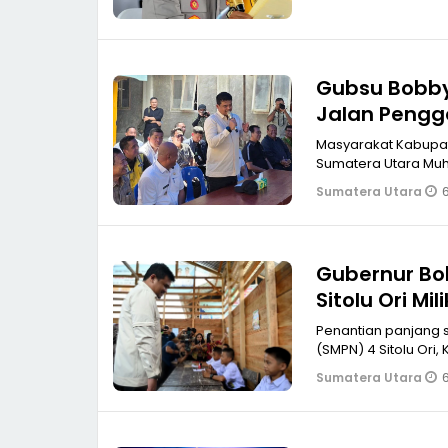
Gubsu Bobby 
Jalan Pengg
Masyarakat Kabupat
Sumatera Utara Mu
6
Sumatera Utara
Gubernur Bo
Sitolu Ori M
Penantian panjang 
(SMPN) 4 Sitolu Ori,
6
Sumatera Utara