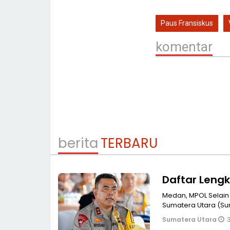
Paus Fransiskus
komentar
berita
TERBARU
Daftar Leng
Medan, MPOL Selain
Sumatera Utara (Su
3
Sumatera Utara