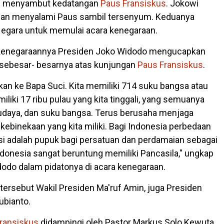
g menyambut kedatangan
Paus Fransiskus
. Jokowi
 dan menyalami Paus sambil tersenyum. Keduanya
egara untuk memulai acara kenegaraan.
kenegaraannya Presiden Joko Widodo mengucapkan
 sebesar- besarnya atas kunjungan
Paus Fransiskus
.
kan ke Bapa Suci. Kita memiliki 714 suku bangsa atau
iliki 17 ribu pulau yang kita tinggali, yang semuanya
udaya, dan suku bangsa. Terus berusaha menjaga
kebinekaan yang kita miliki. Bagi Indonesia perbedaan
si adalah pupuk bagi persatuan dan perdamaian sebagai
donesia sangat beruntung memiliki Pancasila," ungkap
odo dalam pidatonya di acara kenegaraan.
 tersebut Wakil Presiden Ma'ruf Amin, juga Presiden
ubianto.
ransiskus
didampingi oleh Pastor Markus Solo Kewuta