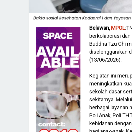
Bakto sosial kesehatan Kodaeral I dan Yayasan 
Belawan,
MPOL
:T
berkolaborasi da
Buddha Tzu Chi me
diselenggarakan d
(13/06/2026).
‎Kegiatan ini meru
meningkatkan kual
sekolah dasar sert
sekitarnya. Melal
berbagai layanan me
Poli Anak, Poli TH
kebidanan dengan f
bagi anak-anak. Ke