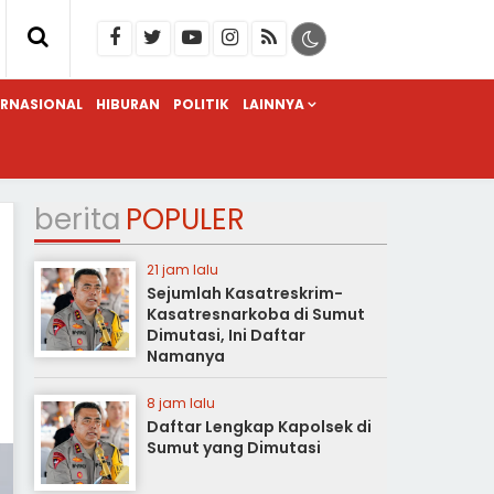
ERNASIONAL
HIBURAN
POLITIK
LAINNYA
berita
POPULER
21 jam lalu
Sejumlah Kasatreskrim-
Kasatresnarkoba di Sumut
Dimutasi, Ini Daftar
Namanya
8 jam lalu
Daftar Lengkap Kapolsek di
Sumut yang Dimutasi