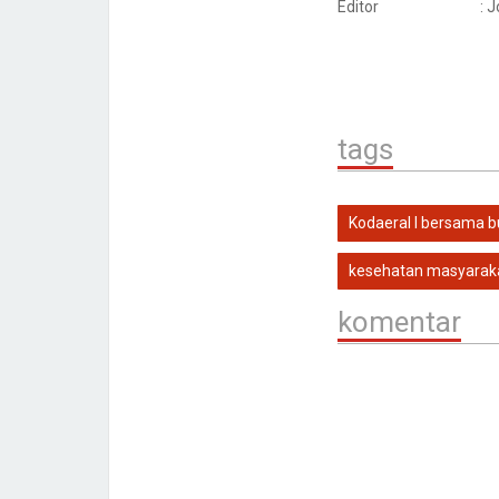
Editor
: 
tags
Kodaeral I bersama b
kesehatan masyaraka
komentar