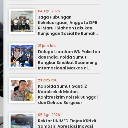
04 Agu 2026
Jaga Hubungan
Kekeluargaan, Anggota DPR
RI Maruli Siahaan Lakukan
Kunjungan Sosial Ke Rumah
Duka
21 jam lalu
Diduga Libatkan WN Pakistan
dan India, Polda Sumut
Bongkar Sindikat Scamming
Internasional Markas di
Apartemen Podomoro
23 jam lalu
Kapolda Sumut Ganti 2
Kapolsek di Medan,
Kanitreskrim Polsek Sunggal
dan Delitua Bergeser
05 Agu 2026
Rektor UNIMED Tinjau KKN di
Samosir, Apresiasi Inovasi