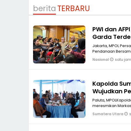
berita
TERBARU
PWI dan AFPI 
Garda Terdep
Jakarta, MPOL Persatuan Wartawan Indonesia (PWI) Pusat bersama Asosiasi Fintech
Pendanaan Bersama
satu jam
Nasional
Kapolda Sum
Wujudkan Pela
Indonesia E
Paluta, MPOLKapolda 
meresmi
Sumatera Utara