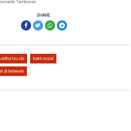
Josmarlin Tambunan
SHARE:
uddha tzu chi
bakti sosial
t di belawan