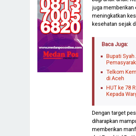
juga memberikan e
meningkatkan kes
kesehatan sejak di
Baca Juga:
Bupati Syah 
Pemasyaraka
Telkom Kemb
di Aceh
HUT ke 78 R
Kepada Warg
‎Dengan target pes
diharapkan mampu 
memberikan manfa