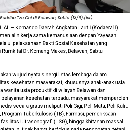
Buddha Tzu Chi di Belawan, Sabtu (13/6).(ist).
NI AL – Komando Daerah Angkatan Laut I (Kodaeral I)
n menjalin kerja sama kemanusiaan dengan Yayasan
lalui pelaksanaan Bakti Sosial Kesehatan yang
i Rumkital Dr. Komang Makes, Belawan, Sabtu
pakan wujud nyata sinergi lintas lembaga dalam
itas kesehatan masyarakat, khususnya anak-anak usia
a wanita usia produktif di wilayah Belawan dan
ui pelayanan kesehatan terpadu, masyarakat memperoleh
dis secara gratis meliputi Poli Gigi, Poli Mata, Poli Kulit,
T, Program Tuberkulosis (TB), Farmasi, pemeriksaan
asilitas Ultrasonografi (USG), hingga khitanan massal
giatan ini tidak hanya berfokus pada pengobatan, tetapi