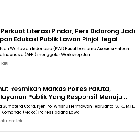
Perkuat Literasi Pindar, Pers Didorong Jadi
an Edukasi Publik Lawan Pinjol Ilegal
 Indonesia (AFPI) menggelar Workshop Jurn
 lalu
ut Resmikan Markas Polres Paluta,
yanan Publik Yang Responsif Menuju
mas 2045
Sumatera Utara, Irjen Pol Whisnu Hermawan Februanto, S.I.K., M.H.,
kan Markas Komando (Mako) Polres Padang Lawa
satu jam lalu