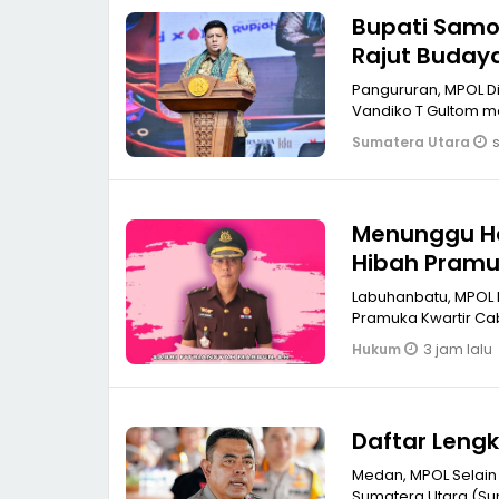
Bupati Samos
Rajut Buday
Pangururan, MPOL Ditandai dengan petikan benang pada tenun ulos, Bupati Samosir
Vandiko T Gultom m
Sumatera Utara
Menunggu Ha
Hibah Pramu
Labuhanbatu, MPOL 
Pramuka Kwartir C
3 jam lalu
Hukum
Daftar Leng
Medan, MPOL Selain
Sumatera Utara (Su