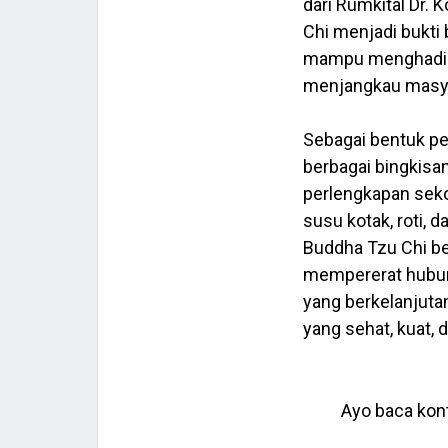
dari Rumkital Dr
Chi menjadi bukti
mampu menghadirk
menjangkau masy
‎Sebagai bentuk pe
berbagai bingkisa
perlengkapan sekol
susu kotak, roti, d
Buddha Tzu Chi be
mempererat hubun
yang berkelanjut
yang sehat, kuat, 
Ayo baca kont