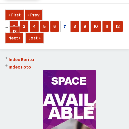
« First
‹ Prev
...
2
3
4
5
6
7
8
9
10
11
12
...
13
Next ›
Last »
+
Index Berita
+
Index Foto