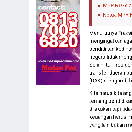
MPR RI Gela
Ketua MPR R
Menurutnya Fraks
mengingatkan aga
pendidikan kedina
negara tidak men
Selain itu, Presid
transfer daerah b
(DAK) mengambil d
Kita harus kita an
tentang pendidikan
dilakukan tapi tid
keuangan harus m
yang lain bukan me