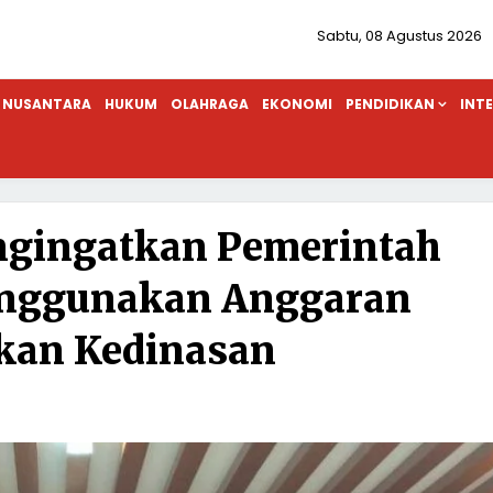
Sabtu, 08 Agustus 2026
NUSANTARA
HUKUM
OLAHRAGA
EKONOMI
PENDIDIKAN
INT
gingatkan Pemerintah
enggunakan Anggaran
kan Kedinasan