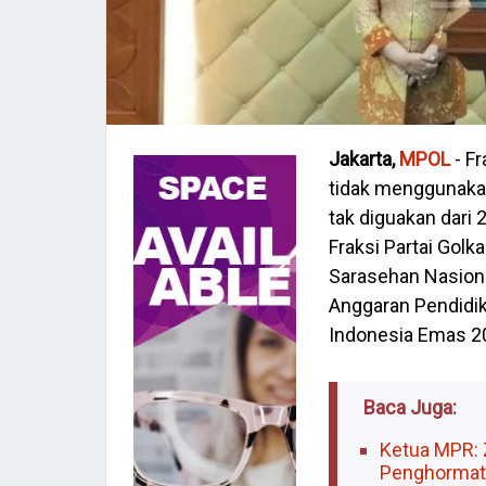
Jakarta,
MPOL
- Fr
tidak menggunakan
tak diguakan dari
Fraksi Partai Golk
Sarasehan Nasiona
Anggaran Pendidi
Indonesia Emas 20
Baca Juga:
Ketua MPR:
Penghormata