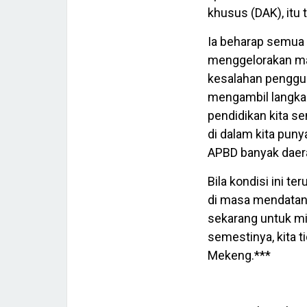
khusus (DAK), itu
Ia beharap semu
menggelorakan ma
kesalahan pengguna
mengambil langkah,
pendidikan kita s
di dalam kita pun
APBD banyak daera
Bila kondisi ini t
di masa mendatang 
sekarang untuk mi
semestinya, kita 
Mekeng.***