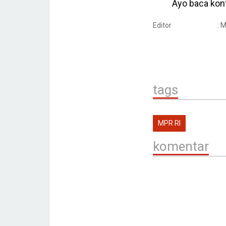
Ayo baca kont
Editor
: 
tags
MPR RI
komentar