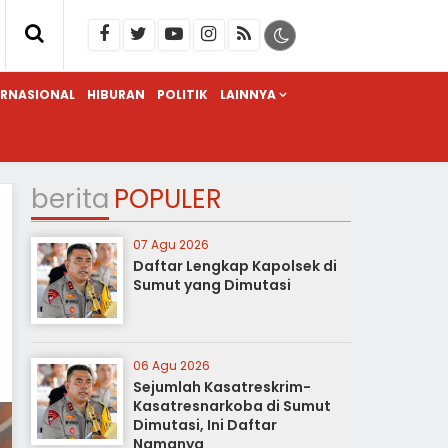
ERNASIONAL
HIBURAN
POLITIK
LAINNYA
berita
POPULER
07 Agu 2026
Daftar Lengkap Kapolsek di
Sumut yang Dimutasi
06 Agu 2026
Sejumlah Kasatreskrim-
Kasatresnarkoba di Sumut
Dimutasi, Ini Daftar
Namanya