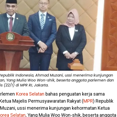
Republik Indonesia, Ahmad Muzani, ussi menerima kunjungan
tan, Yang Mulia Woo Won-shik, beserta anggota parlemen dan
 (22/1) di MPR RI, Jakarta.
arlemen
Korea
Selatan
bahas penguatan kerja sama
n Ketua Majelis Permusyawaratan Rakyat (
MPR
) Republik
 Muzani, ussi menerima kunjungan kehormatan Ketua
orea
Selatan
, Yang Mulia Woo Won-shik, beserta anggota