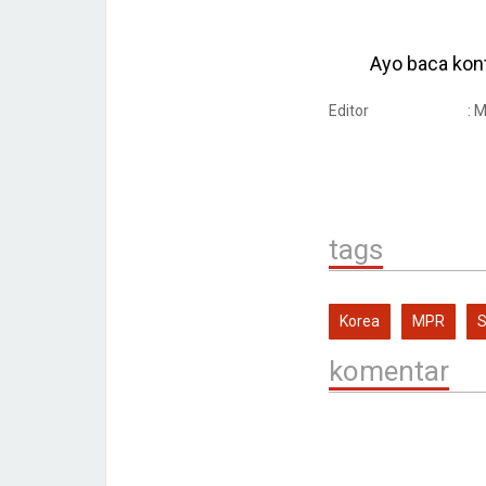
Ayo baca kont
Editor
: 
tags
Korea
MPR
S
komentar