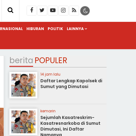
ERNASIONAL
HIBURAN
POLITIK
LAINNYA
berita
POPULER
14 jam lalu
Daftar Lengkap Kapolsek di
Sumut yang Dimutasi
kemarin
Sejumlah Kasatreskrim-
Kasatresnarkoba di Sumut
Dimutasi, Ini Daftar
Namanya