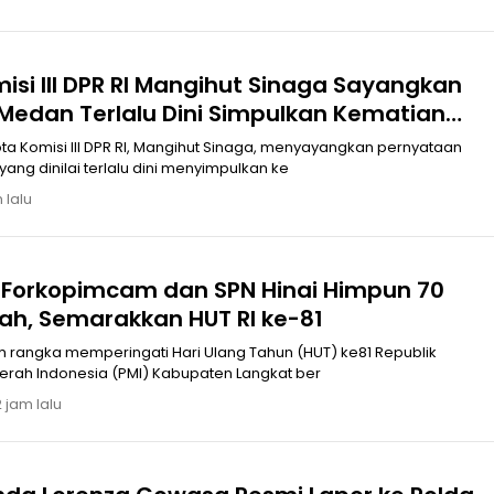
si III DPR RI Mangihut Sinaga Sayangkan
Medan Terlalu Dini Simpulkan Kematian
a Bunuh Diri
a Komisi III DPR RI, Mangihut Sinaga, menyayangkan pernyataan
ang dinilai terlalu dini menyimpulkan ke
 lalu
, Forkopimcam dan SPN Hinai Himpun 70
ah, Semarakkan HUT RI ke-81
 rangka memperingati Hari Ulang Tahun (HUT) ke81 Republik
erah Indonesia (PMI) Kabupaten Langkat ber
 jam lalu