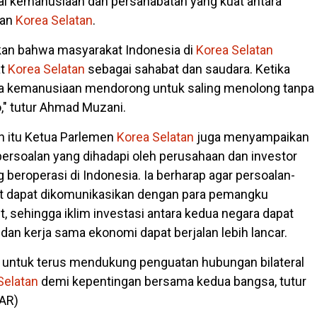
i kemanusiaan dan persahabatan yang kuat antara
dan
Korea
Selatan
.
kan bahwa masyarakat Indonesia di
Korea
Selatan
at
Korea
Selatan
sebagai sahabat dan saudara. Ketika
asa kemanusiaan mendorong untuk saling menolong tanpa
" tutur Ahmad Muzani.
 itu Ketua Parlemen
Korea
Selatan
juga menyampaikan
ersoalan yang dihadapi oleh perusahaan dan investor
 beroperasi di Indonesia. Ia berharap agar persoalan-
ut dapat dikomunikasikan dengan para pemangku
t, sehingga iklim investasi antara kedua negara dapat
dan kerja sama ekonomi dapat berjalan lebih lancar.
 untuk terus mendukung penguatan hubungan bilateral
Selatan
demi kepentingan bersama kedua bangsa, tutur
AR)