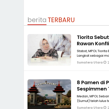
berita
TERBARU
Tiorita Sebu
Rawan Konfli
Stabst, MPOL Tiorita Br Surbakti menyebut ribut panjang soal pewaris Kesultanan Negeri
Langkat sebagai ma
Sumatera Utara
8 Pamen di P
Sespimmen 
Medan, MPOL Sebanyak delapan Perwira Menengah (Pamen) Polri di Polda Sumatera
(Sumut) telah lulus 
Sumatera Utara