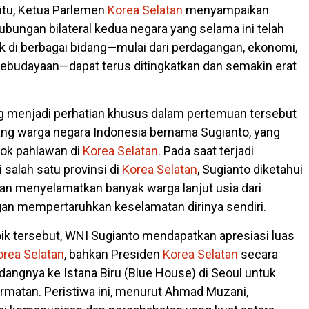
itu, Ketua Parlemen
Korea
Selatan
menyampaikan
ubungan bilateral kedua negara yang selama ini telah
ik di berbagai bidang—mulai dari perdagangan, ekonomi,
 kebudayaan—dapat terus ditingkatkan dan semakin erat
ng menjadi perhatian khusus dalam pertemuan tersebut
ang warga negara Indonesia bernama Sugianto, yang
sok pahlawan di
Korea
Selatan
. Pada saat terjadi
 salah satu provinsi di
Korea
Selatan
, Sugianto diketahui
n menyelamatkan banyak warga lanjut usia dari
an mempertaruhkan keselamatan dirinya sendiri.
oik tersebut, WNI Sugianto mendapatkan apresiasi luas
orea
Selatan
, bahkan Presiden
Korea
Selatan
secara
ngnya ke Istana Biru (Blue House) di Seoul untuk
matan. Peristiwa ini, menurut Ahmad Muzani,