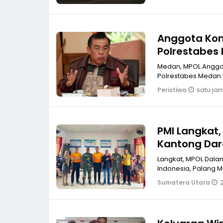
Anggota Komi
Polrestabes 
Winda Lorenz
Medan, MPOL Anggot
Polrestabes Medan y
satu jam
Peristiwa
PMI Langkat
Kantong Dar
Langkat, MPOL Dalam
Indonesia, Palang M
2
Sumatera Utara