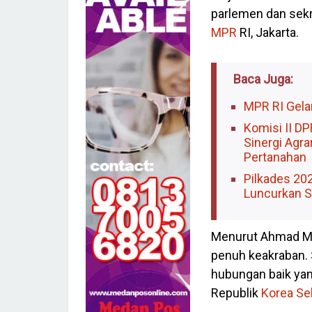
parlemen dan sekr
MPR
RI, Jakarta.
Baca Juga:
MPR RI Gela
Komisi II D
Sinergi Agr
Pertanahan
Pilkades 202
Luncurkan Si
Menurut Ahmad Mu
penuh keakraban. 
hubungan baik yang
Republik
Korea
Se