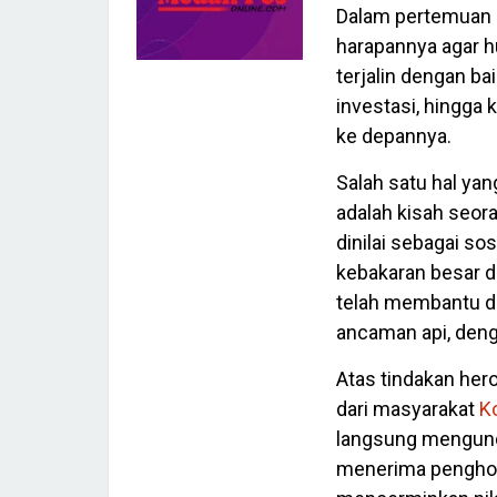
Dalam pertemuan 
harapannya agar h
terjalin dengan ba
investasi, hingga
ke depannya.
Salah satu hal ya
adalah kisah seor
dinilai sebagai so
kebakaran besar di
telah membantu da
ancaman api, deng
Atas tindakan her
dari masyarakat
K
langsung mengunda
menerima penghor