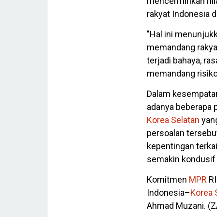
mencerminkan nila
rakyat Indonesia 
"Hal ini menunjuk
memandang raky
terjadi bahaya, r
memandang risiko,
Dalam kesempatan
adanya beberapa p
Korea
Selatan
yang
persoalan terseb
kepentingan terkai
semakin kondusif 
Komitmen
MPR
RI
Indonesia–
Korea
Ahmad Muzani. (Z