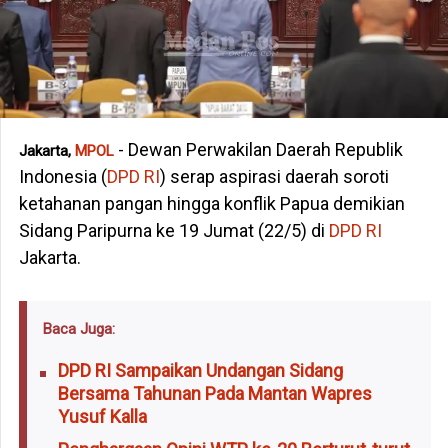
- Dewan Perwakilan Daerah Republik
Jakarta,
MPOL
Indonesia (
DPD RI
) serap aspirasi daerah soroti
ketahanan pangan hingga konflik Papua demikian
Sidang Paripurna ke 19 Jumat (22/5) di
DPD RI
Jakarta.
Baca Juga:
DPD RI Sampaikan Undangan Sidang
Bersama Tahunan Pada Mantan Wapres
Yusuf Kalla