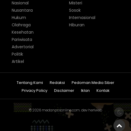
Nasional
Misteri
Nusantara
Sosok
Hukum
Internasional
Olahraga
Hiburan
Kesehatan
Pariwisata
Advertorial
Politik
Artikel
Tentang Kami
Redaksi
Pedoman Media Siber
Privacy Policy
Disclaimer
Iklan
Kontak
© 2026
medanposonline.com
. dev
heriweb