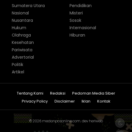
Sumatera Utara
Pendidikan
Nasional
Misteri
Nusantara
Sosok
Hukum
Internasional
Olahraga
Hiburan
Kesehatan
Pariwisata
Advertorial
Politik
Artikel
Tentang Kami
Redaksi
Pedoman Media Siber
Privacy Policy
Disclaimer
Iklan
Kontak
© 2026
medanposonline.com
. dev
heriweb