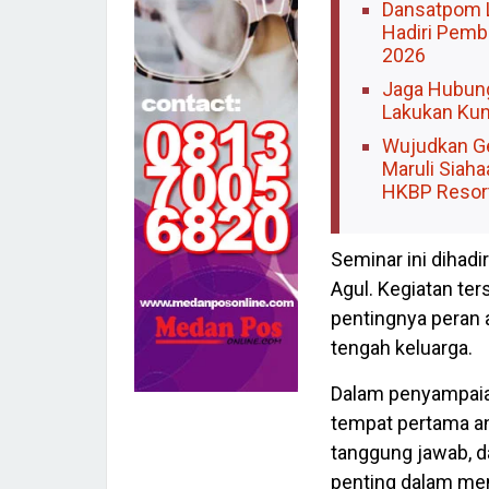
Dansatpom 
Hadiri Pemb
2026
Jaga Hubung
Lakukan Kun
Wujudkan Ge
Maruli Siah
HKBP Resor
Seminar ini dihadi
Agul. Kegiatan te
pentingnya peran 
tengah keluarga.
Dalam penyampaia
tempat pertama ana
tanggung jawab, da
penting dalam me