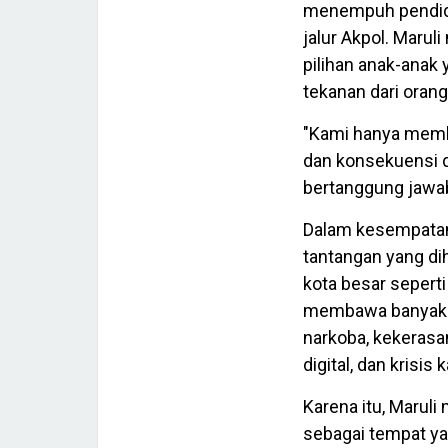
menempuh pendidik
jalur Akpol. Maru
pilihan anak-anak 
tekanan dari orang
"Kami hanya membe
dan konsekuensi da
bertanggung jawab
Dalam kesempatan 
tantangan yang dih
kota besar seper
membawa banyak pe
narkoba, kekerasan
digital, dan krisis 
Karena itu, Marul
sebagai tempat ya