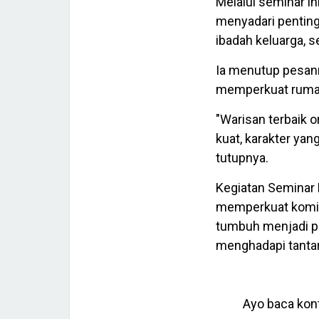
Melalui seminar in
menyadari pentin
ibadah keluarga, 
Ia menutup pesan
memperkuat rumah 
"Warisan terbaik o
kuat, karakter yan
tutupnya.
Kegiatan Seminar 
memperkuat komit
tumbuh menjadi pr
menghadapi tanta
Ayo baca kont