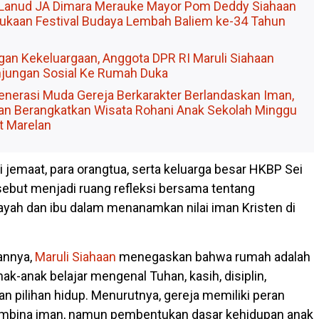
Lanud JA Dimara Merauke Mayor Pom Deddy Siahaan
ukaan Festival Budaya Lembah Baliem ke-34 Tahun
an Kekeluargaan, Anggota DPR RI Maruli Siahaan
jungan Sosial Ke Rumah Duka
nerasi Muda Gereja Berkarakter Berlandaskan Iman,
aan Berangkatkan Wisata Rohani Anak Sekolah Minggu
t Marelan
ri jemaat, para orangtua, serta keluarga besar HKBP Sei
rsebut menjadi ruang refleksi bersama tentang
ayah dan ibu dalam menanamkan nilai iman Kristen di
nnya,
Maruli Siahaan
menegaskan bahwa rumah adalah
k-anak belajar mengenal Tuhan, kasih, disiplin,
n pilihan hidup. Menurutnya, gereja memiliki peran
mbina iman, namun pembentukan dasar kehidupan anak