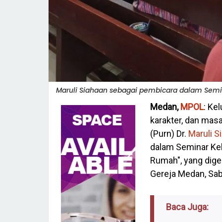
Maruli Siahaan sebagai pembicara dalam Semin
Medan,
MPOL
: Ke
karakter, dan mas
(Purn) Dr.
Maruli S
dalam Seminar Kel
Rumah", yang digel
Gereja Medan, Sab
Baca Juga: