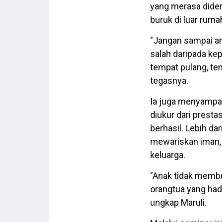
yang merasa diden
buruk di luar ruma
"Jangan sampai an
salah daripada ke
tempat pulang, t
tegasnya.
Ia juga menyampai
diukur dari presta
berhasil. Lebih da
mewariskan iman, 
keluarga.
"Anak tidak memb
orangtua yang had
ungkap Maruli.