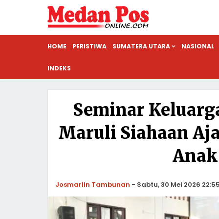
HOME
PERISTIWA
SUMATERA UTARA
NASIONAL
INDEKS
Seminar Keluarg
Maruli Siahaan Aj
Anak
Josmarlin Tambunan
-
Sabtu, 30 Mei 2026 22:5