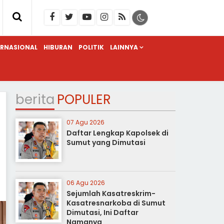
ERNASIONAL
HIBURAN
POLITIK
LAINNYA
berita
POPULER
07 Agu 2026
Daftar Lengkap Kapolsek di
Sumut yang Dimutasi
06 Agu 2026
Sejumlah Kasatreskrim-
Kasatresnarkoba di Sumut
Dimutasi, Ini Daftar
Namanya