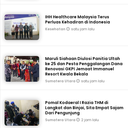
IHH Healthcare Malaysia Terus
Perluas Kehadiran di Indonesia
satu jam lalu
Kesehatan
Maruli Siahaan Diulosi Panitia Ultah
ke 25 dan Pesta Penggalangan Dana
Renovasi GKPI Jemaat Immanuel
Resort Kwala Bekala
satu jam lalu
Sumatera Utara
Pomal Kodaeral I Razia THM di
Langkat dan Binjai, Sita Empat Sajam
Dari Pengunjung
2 jam lalu
Sumatera Utara