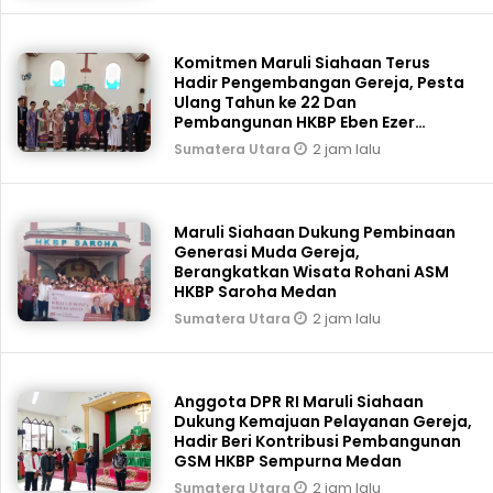
Komitmen Maruli Siahaan Terus
Hadir Pengembangan Gereja, Pesta
Ulang Tahun ke 22 Dan
Pembangunan HKBP Eben Ezer
Martoba Beri Bantuan
2 jam lalu
Sumatera Utara
Maruli Siahaan Dukung Pembinaan
Generasi Muda Gereja,
Berangkatkan Wisata Rohani ASM
HKBP Saroha Medan
2 jam lalu
Sumatera Utara
Anggota DPR RI Maruli Siahaan
Dukung Kemajuan Pelayanan Gereja,
Hadir Beri Kontribusi Pembangunan
GSM HKBP Sempurna Medan
2 jam lalu
Sumatera Utara