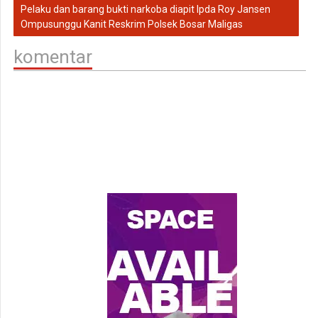
Pelaku dan barang bukti narkoba diapit Ipda Roy Jansen
Ompusunggu Kanit Reskrim Polsek Bosar Maligas
komentar