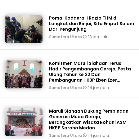
Pomal Kodaeral I Razia THM di
Langkat dan Binjai, Sita Empat Sajam
Dari Pengunjung
13 jam lalu
Sumatera Utara
Komitmen Maruli Siahaan Terus
Hadir Pengembangan Gereja, Pesta
Ulang Tahun ke 22 Dan
Pembangunan HKBP Eben Ezer
Martoba Beri Bantuan
14 jam lalu
Sumatera Utara
Maruli Siahaan Dukung Pembinaan
Generasi Muda Gereja,
Berangkatkan Wisata Rohani ASM
HKBP Saroha Medan
14 jam lalu
Sumatera Utara