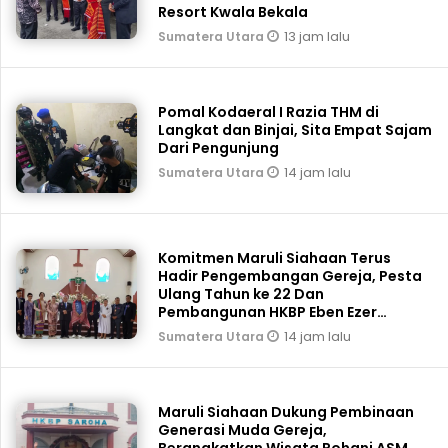
Resort Kwala Bekala
13 jam lalu
Sumatera Utara
Pomal Kodaeral I Razia THM di
Langkat dan Binjai, Sita Empat Sajam
Dari Pengunjung
14 jam lalu
Sumatera Utara
Komitmen Maruli Siahaan Terus
Hadir Pengembangan Gereja, Pesta
Ulang Tahun ke 22 Dan
Pembangunan HKBP Eben Ezer
Martoba Beri Bantuan
14 jam lalu
Sumatera Utara
Maruli Siahaan Dukung Pembinaan
Generasi Muda Gereja,
Berangkatkan Wisata Rohani ASM