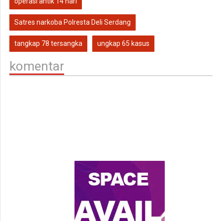
operasi antik 14 hari
Satres narkoba Polresta Deli Serdang
tangkap 78 tersangka
ungkap 65 kasus
komentar