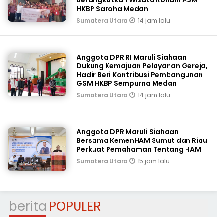
HKBP Saroha Medan
14 jam lalu
Sumatera Utara
Anggota DPR RI Maruli Siahaan
Dukung Kemajuan Pelayanan Gereja,
Hadir Beri Kontribusi Pembangunan
GSM HKBP Sempurna Medan
14 jam lalu
Sumatera Utara
Anggota DPR Maruli Siahaan
Bersama KemenHAM Sumut dan Riau
Perkuat Pemahaman Tentang HAM
15 jam lalu
Sumatera Utara
berita
POPULER