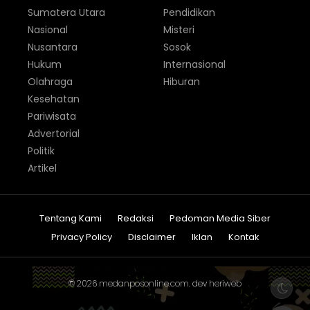
Sumatera Utara
Pendidikan
Nasional
Misteri
Nusantara
Sosok
Hukum
Internasional
Olahraga
Hiburan
Kesehatan
Pariwisata
Advertorial
Politik
Artikel
Tentang Kami
Redaksi
Pedoman Media Siber
Privacy Policy
Disclaimer
Iklan
Kontak
© 2026
medanposonline.com
. dev
heriweb