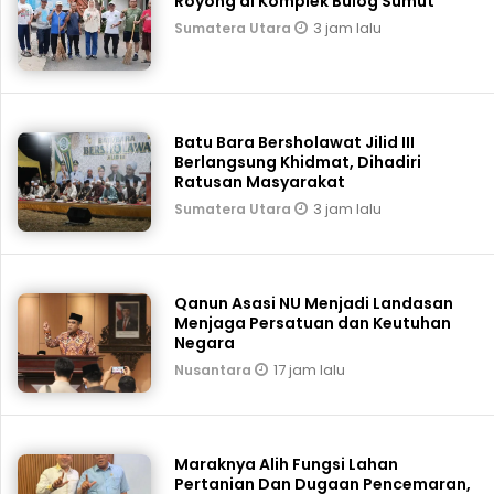
Royong di Komplek Bulog Sumut
3 jam lalu
Sumatera Utara
Batu Bara Bersholawat Jilid III
Berlangsung Khidmat, Dihadiri
Ratusan Masyarakat
3 jam lalu
Sumatera Utara
Qanun Asasi NU Menjadi Landasan
Menjaga Persatuan dan Keutuhan
Negara
17 jam lalu
Nusantara
Maraknya Alih Fungsi Lahan
Pertanian Dan Dugaan Pencemaran,