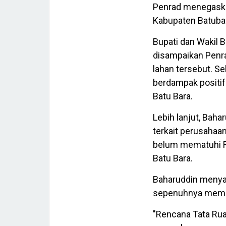
Penrad menegask
Kabupaten Batubar
Bupati dan Wakil 
disampaikan Penr
lahan tersebut. Se
berdampak positi
Batu Bara.
Lebih lanjut, Bah
terkait perusahaa
belum mematuhi R
Batu Bara.
Baharuddin menya
sepenuhnya mematu
"Rencana Tata Rua