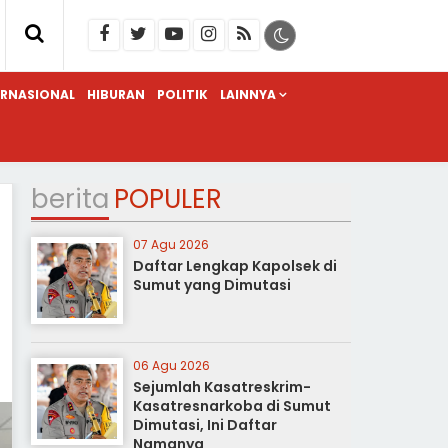
ERNASIONAL
HIBURAN
POLITIK
LAINNYA
berita
POPULER
07 Agu 2026
Daftar Lengkap Kapolsek di
Sumut yang Dimutasi
06 Agu 2026
Sejumlah Kasatreskrim-
Kasatresnarkoba di Sumut
Dimutasi, Ini Daftar
Namanya