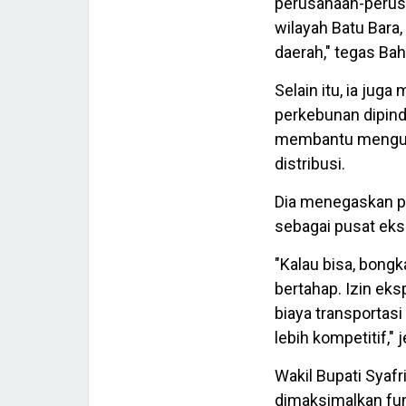
perusahaan-perusa
wilayah Batu Bara
daerah," tegas Bah
Selain itu, ia jug
perkebunan dipind
membantu menguran
distribusi.
Dia menegaskan p
sebagai pusat eksp
"Kalau bisa, bongk
bertahap. Izin ek
biaya transportasi
lebih kompetitif," 
Wakil Bupati Syaf
dimaksimalkan fu