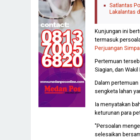
Satlantas Po
Lakalantas d
Kunjungan ini ber
termasuk persoala
Perjuangan Simp
Pertemuan tersebu
Siagian, dan Wakil 
Dalam pertemuan 
sengketa lahan yan
Ia menyatakan ba
keturunan para pe
"Persoalan menge
selesaikan bersam