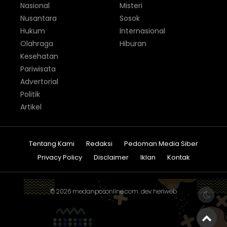
Nasional
Misteri
Nusantara
Sosok
Hukum
Internasional
Olahraga
Hiburan
Kesehatan
Pariwisata
Advertorial
Politik
Artikel
Tentang Kami
Redaksi
Pedoman Media Siber
Privacy Policy
Disclaimer
Iklan
Kontak
© 2026
medanposonline.com
. dev
heriweb