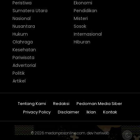
Peristiwa
Ekonomi
Sumatera Utara
Pendidikan
Nasional
Misteri
Nusantara
Sosok
Hukum
Internasional
Olahraga
Hiburan
Kesehatan
Pariwisata
Advertorial
Politik
Artikel
Tentang Kami
Redaksi
Pedoman Media Siber
Privacy Policy
Disclaimer
Iklan
Kontak
© 2026
medanposonline.com
. dev
heriweb