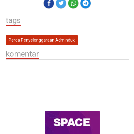
tags
Perda Penyelenggaraan Adminduk
komentar