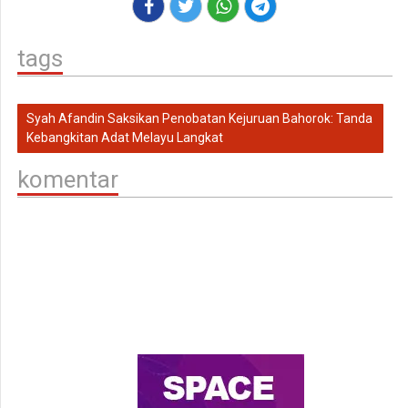
tags
Syah Afandin Saksikan Penobatan Kejuruan Bahorok: Tanda
Kebangkitan Adat Melayu Langkat
komentar