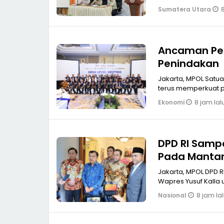
8
Sumatera Utara
Ancaman Pen
Penindakan
Jakarta, MPOL Satua
terus memperkuat 
8 jam lal
Ekonomi
DPD RI Samp
Pada Mantan
Jakarta, MPOL DPD RI sampaikan undangan Sidang Tahunan Bersama pada mantan
Wapres Yusuf Kalla 
8 jam la
Nasional