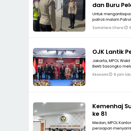
dan Buru Pe
Untuk mengantisipas
patroli malam.Patro
6
Sumatera Utara
OJK Lantik P
Jakarta, MPOL Wakil Ketua Dewan Komisioner Otoritas Jasa Keuangan (OJK) Hernawan
Bekti Sasongko mel
8 jam lal
Ekonomi
Kemenhaj Su
ke 81
Medan, MPOL Kantor kementerian Haji Umroh Provinsi Sumatera Utara menggelar rapat
persiapan menyambut