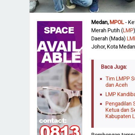
Medan,
MPOL
- Ke
Merah Putih (
LMP
Daerah (Mada)
LM
Johor, Kota Medan
Baca Juga:
Tim LMPP Su
dan Aceh
LMP Kandiba
Pengadilan 
Ketua dan S
Kabupaten L
Rombongan tampak