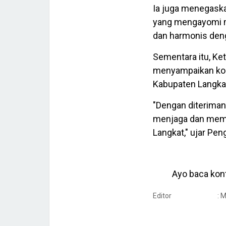
Ia juga menegaska
yang mengayomi ma
dan harmonis denga
Sementara itu, K
menyampaikan kom
Kabupaten Langka
"Dengan diteriman
menjaga dan memb
Langkat," ujar Pen
Ayo baca kont
Editor
: 