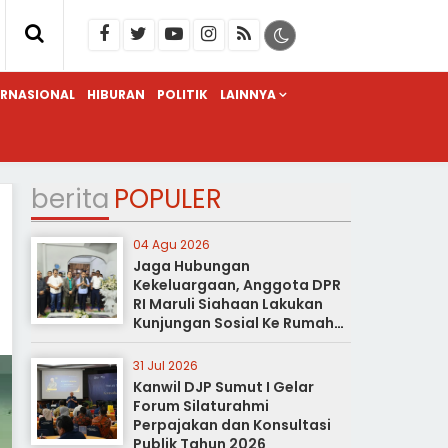
ERNASIONAL
HIBURAN
POLITIK
LAINNYA
berita
POPULER
04 Agu 2026
Jaga Hubungan
Kekeluargaan, Anggota DPR
RI Maruli Siahaan Lakukan
Kunjungan Sosial Ke Rumah
Duka
31 Jul 2026
Kanwil DJP Sumut I Gelar
Forum Silaturahmi
Perpajakan dan Konsultasi
Publik Tahun 2026