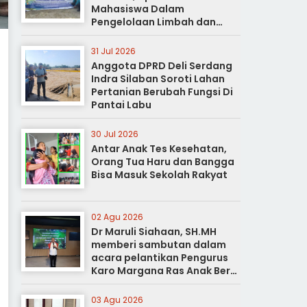
Mahasiswa Dalam
Pengelolaan Limbah dan
Pertanian Ramah Lingkungan
31 Jul 2026
Anggota DPRD Deli Serdang
Indra Silaban Soroti Lahan
Pertanian Berubah Fungsi Di
Pantai Labu
30 Jul 2026
Antar Anak Tes Kesehatan,
Orang Tua Haru dan Bangga
Bisa Masuk Sekolah Rakyat
02 Agu 2026
Dr Maruli Siahaan, SH.MH
memberi sambutan dalam
acara pelantikan Pengurus
Karo Margana Ras Anak Beru
Anak Beru Menteri Periode
Kota Medan
03 Agu 2026