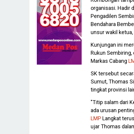
organisasi. Hadir
Pengadilen Sembir
Bendahara Bembeng
unsur wakil ketua,
Kunjungan ini me
Rukun Sembiring, 
Markas Cabang
L
SK tersebut secar
Sumut, Thomas Sin
tingkat provinsi la
"Titip salam dari
ada urusan penting
LMP
Langkat terus
ujar Thomas dala