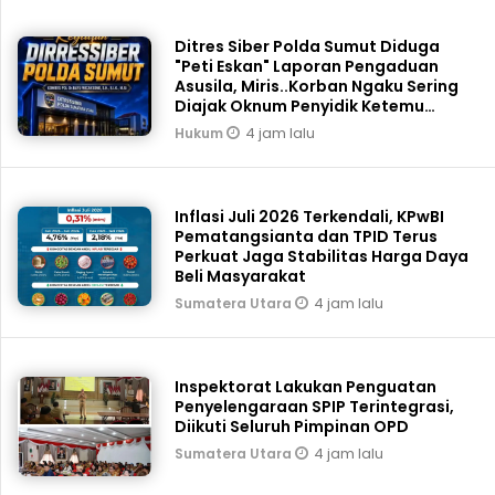
Ditres Siber Polda Sumut Diduga
"Peti Eskan" Laporan Pengaduan
Asusila, Miris..Korban Ngaku Sering
Diajak Oknum Penyidik Ketemu
Tengah Malam
4 jam lalu
Hukum
Inflasi Juli 2026 Terkendali, KPwBI
Pematangsianta dan TPID Terus
Perkuat Jaga Stabilitas Harga Daya
Beli Masyarakat
4 jam lalu
Sumatera Utara
Inspektorat Lakukan Penguatan
Penyelengaraan SPIP Terintegrasi,
Diikuti Seluruh Pimpinan OPD
4 jam lalu
Sumatera Utara