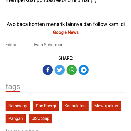
memperkuat pondasi ekonomi umat.(*)
Ayo baca konten menarik lainnya dan follow kami di
Google News
Editor
: Iwan Suherman
SHARE:
tags
Bersinergi
Dan Energi
Kadaulatan
Mewujudkan
Pangan
UISU Siap