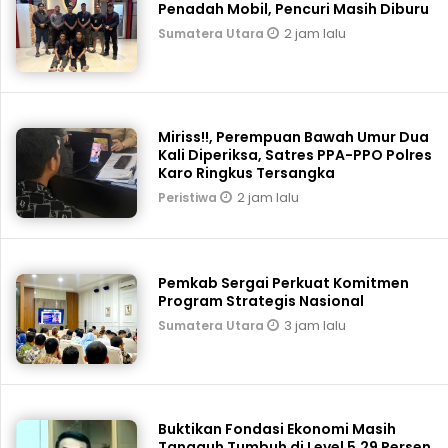
Penadah Mobil, Pencuri Masih Diburu
2 jam lalu
Sumatera Utara
Miriss!!, Perempuan Bawah Umur Dua
Kali Diperiksa, Satres PPA-PPO Polres
Karo Ringkus Tersangka
2 jam lalu
Peristiwa
Pemkab Sergai Perkuat Komitmen
Program Strategis Nasional
3 jam lalu
Sumatera Utara
Buktikan Fondasi Ekonomi Masih
Tangguh Tumbuh di Level 5,29 Persen