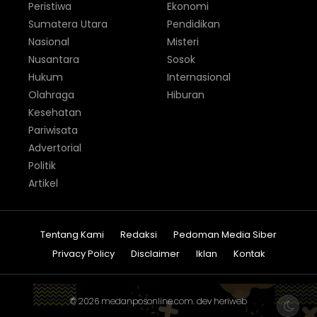
Peristiwa
Ekonomi
Sumatera Utara
Pendidikan
Nasional
Misteri
Nusantara
Sosok
Hukum
Internasional
Olahraga
Hiburan
Kesehatan
Pariwisata
Advertorial
Politik
Artikel
Tentang Kami
Redaksi
Pedoman Media Siber
Privacy Policy
Disclaimer
Iklan
Kontak
© 2026
medanposonline.com
. dev
heriweb