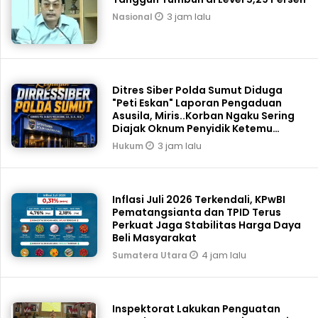
3 jam lalu
Nasional
Ditres Siber Polda Sumut Diduga
"Peti Eskan" Laporan Pengaduan
Asusila, Miris..Korban Ngaku Sering
Diajak Oknum Penyidik Ketemu
Tengah Malam
3 jam lalu
Hukum
Inflasi Juli 2026 Terkendali, KPwBI
Pematangsianta dan TPID Terus
Perkuat Jaga Stabilitas Harga Daya
Beli Masyarakat
4 jam lalu
Sumatera Utara
Inspektorat Lakukan Penguatan