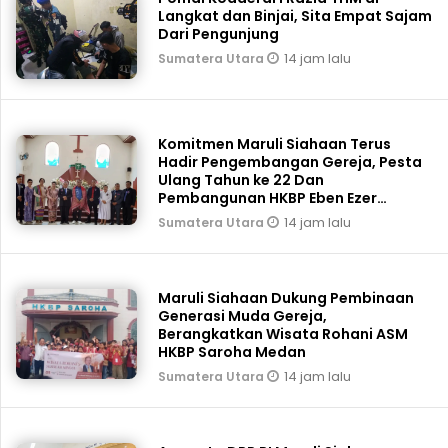
Langkat dan Binjai, Sita Empat Sajam
Dari Pengunjung
14 jam lalu
Sumatera Utara
Komitmen Maruli Siahaan Terus
Hadir Pengembangan Gereja, Pesta
Ulang Tahun ke 22 Dan
Pembangunan HKBP Eben Ezer
Martoba Beri Bantuan
14 jam lalu
Sumatera Utara
Maruli Siahaan Dukung Pembinaan
Generasi Muda Gereja,
Berangkatkan Wisata Rohani ASM
HKBP Saroha Medan
14 jam lalu
Sumatera Utara