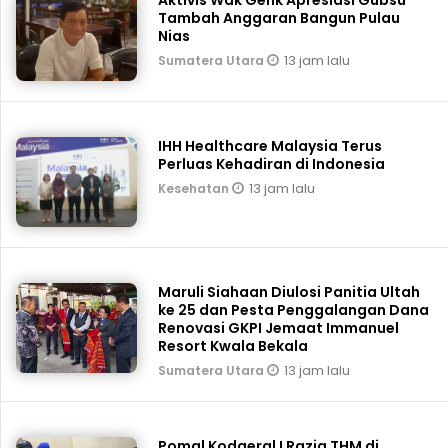
Tambah Anggaran Bangun Pulau
Nias
13 jam lalu
Sumatera Utara
IHH Healthcare Malaysia Terus
Perluas Kehadiran di Indonesia
13 jam lalu
Kesehatan
Maruli Siahaan Diulosi Panitia Ultah
ke 25 dan Pesta Penggalangan Dana
Renovasi GKPI Jemaat Immanuel
Resort Kwala Bekala
13 jam lalu
Sumatera Utara
Pomal Kodaeral I Razia THM di