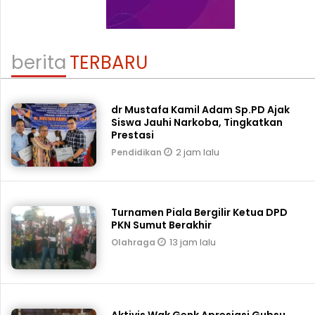
berita
TERBARU
dr Mustafa Kamil Adam Sp.PD Ajak
Siswa Jauhi Narkoba, Tingkatkan
Prestasi
2 jam lalu
Pendidikan
Turnamen Piala Bergilir Ketua DPD
PKN Sumut Berakhir
13 jam lalu
Olahraga
Aktivis Wak Genk Apresiasi Gubsu