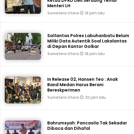
Ketua DPRD Deli Serdang Temui
Menteri LH
18 jam lalu
Sumatera Utara
Satlantas Polres Labuhanbatu Belum
Miliki Data Autentik Soal Lakalantas
di Depan Kantor Golkar
18 jam lalu
Sumatera Utara
In Release 02, Hansen Teo : Anak
Band Medan Harus Berani
Bereskperimen
20 jam lalu
Sumatera Utara
Bahrumsyah: Pancasila Tak Sekadar
Dibaca dan Dihafal