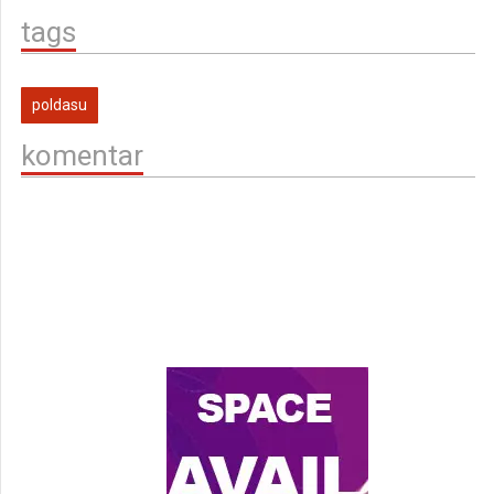
tags
poldasu
komentar