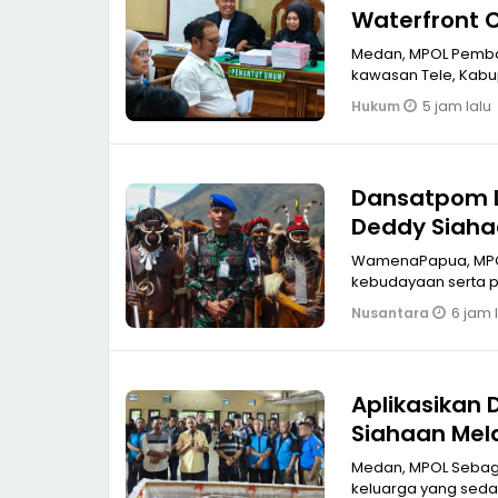
Waterfront C
Medan, MPOL Pemban
kawasan Tele, Kabup
5 jam lalu
Hukum
Dansatpom 
Deddy Siaha
Lembah Bali
WamenaPapua, MPOL Dalam rangka mendukung pelestarian dan peng
kebudayaan serta p
6 jam 
Nusantara
Aplikasikan D
Siahaan Mel
SPTI-K SPSI 
Medan, MPOL Sebaga
keluarga yang sedan