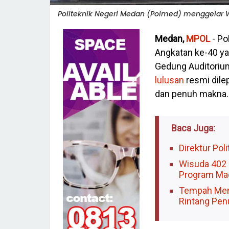
Politeknik Negeri Medan (Polmed) menggelar 
Medan,
MPOL
- Po
Angkatan ke-40 ya
Gedung Auditorium
lulusan
resmi dile
dan penuh makna.
Baca Juga:
Direktur Pol
Wisuda 402 S
Program Mag
‎Tempah Ment
Rintang Pen