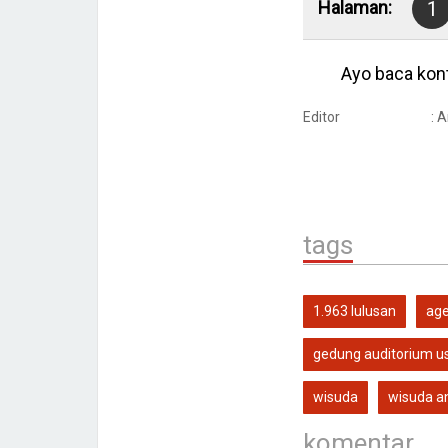
Halaman:
1
Ayo baca kont
Editor
: 
tags
1.963 lulusan
age
gedung auditorium u
wisuda
wisuda a
komentar