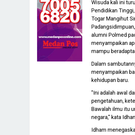
Wisuda kali ini tu
Pendidikan Tinggi,
Togar Mangihut Sim
Padangsidimpuan, 
alumni Polmed pa
menyampaikan apre
mampu beradaptas
Dalam sambutannya,
menyampaikan ba
kehidupan baru.
"Ini adalah awal d
pengetahuan, keter
Bawalah ilmu itu 
negara," kata Idha
Idham menegaskan,