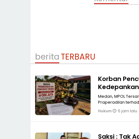
berita
TERBARU
Korban Penc
Kedepankan 
Medan, MPOL Tersangka Lazuardi Sembiring alias Andi mengajukan permohonan
5 jam lalu
Hukum
Saksi : Tak 