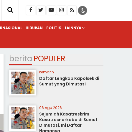
ERNASIONAL
HIBURAN
POLITIK
LAINNYA
berita
POPULER
kemarin
Daftar Lengkap Kapolsek di
Sumut yang Dimutasi
06 Agu 2026
Sejumlah Kasatreskrim-
Kasatresnarkoba di Sumut
Dimutasi, Ini Daftar
Namanya