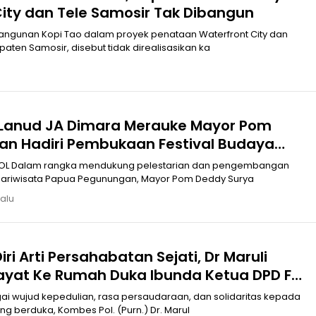
ity dan Tele Samosir Tak Dibangun
gunan Kopi Tao dalam proyek penataan Waterfront City dan
aten Samosir, disebut tidak direalisasikan ka
Lanud JA Dimara Merauke Mayor Pom
an Hadiri Pembukaan Festival Budaya
em ke-34 Tahun 2026
embangan
ariwisata Papua Pegunungan, Mayor Pom Deddy Surya
lalu
iri Arti Persahabatan Sejati, Dr Maruli
ayat Ke Rumah Duka Ibunda Ketua DPD F
Sumut
i wujud kepedulian, rasa persaudaraan, dan solidaritas kepada
g berduka, Kombes Pol. (Purn.) Dr. Marul