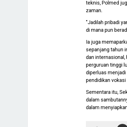
teknis, Polmed ju
zaman.
"Jadilah pribadi y
di mana pun berad
Ia juga memaparka
sepanjang tahun in
dan internasional
perguruan tinggi l
diperluas menjad
pendidikan vokasi
Sementara itu, Se
dalam sambutanny
dalam menyiapkan 