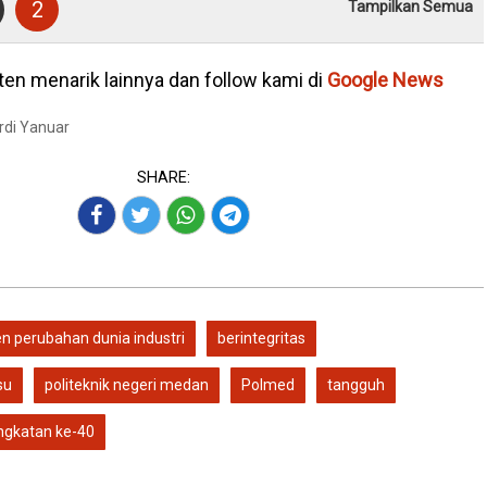
2
Tampilkan Semua
en menarik lainnya dan follow kami di
Google News
Ardi Yanuar
SHARE:
n perubahan dunia industri
berintegritas
su
politeknik negeri medan
Polmed
tangguh
ngkatan ke-40