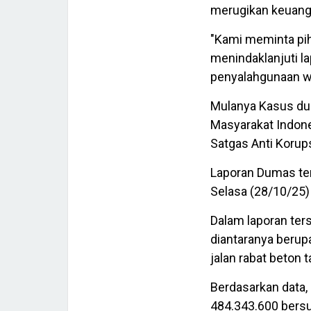
merugikan keuang
"Kami meminta pih
menindaklanjuti l
penyalahgunaan we
Mulanya Kasus dug
Masyarakat Indon
Satgas Anti Korup
Laporan Dumas ter
Selasa (28/10/25)
Dalam laporan ter
diantaranya berupa
jalan rabat beton
Berdasarkan data,
484.343.600 bersu