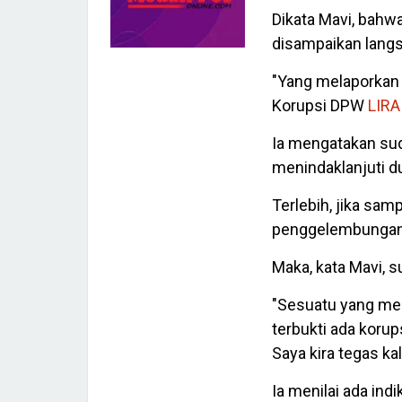
Dikata Mavi, bahw
disampaikan langs
"Yang melaporkan
Korupsi DPW
LIRA
Ia mengatakan sud
menindaklanjuti d
Terlebih, jika sam
penggelembungan 
Maka, kata Mavi, s
"Sesuatu yang mel
terbukti ada korup
Saya kira tegas kal
Ia menilai ada in