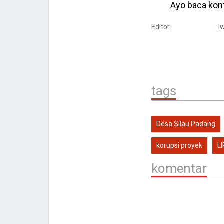
Ayo baca kont
Editor
: 
tags
Desa Silau Padang
korupsi proyek
L
komentar