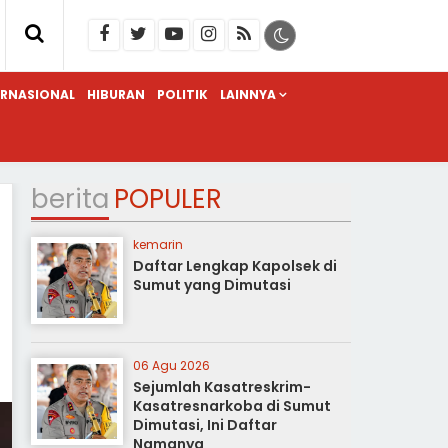
ERNASIONAL
HIBURAN
POLITIK
LAINNYA
berita
POPULER
kemarin
Daftar Lengkap Kapolsek di
Sumut yang Dimutasi
06 Agu 2026
Sejumlah Kasatreskrim-
Kasatresnarkoba di Sumut
Dimutasi, Ini Daftar
Namanya