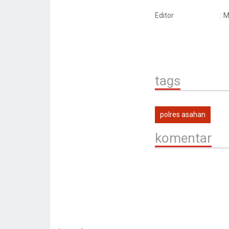
Editor
: 
tags
polres asahan
komentar