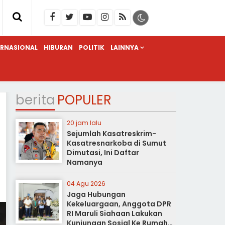
ERNASIONAL
HIBURAN
POLITIK
LAINNYA
berita
POPULER
20 jam lalu
Sejumlah Kasatreskrim-
Kasatresnarkoba di Sumut
Dimutasi, Ini Daftar
Namanya
04 Agu 2026
Jaga Hubungan
Kekeluargaan, Anggota DPR
RI Maruli Siahaan Lakukan
Kunjungan Sosial Ke Rumah