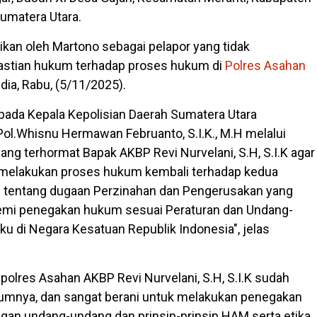
Sumatera Utara.
kan oleh Martono sebagai pelapor yang tidak
stian hukum terhadap proses hukum di
Polres Asahan
dia, Rabu, (5/11/2025).
ada Kepala Kepolisian Daerah Sumatera Utara
 Pol.Whisnu Hermawan Februanto, S.I.K., M.H melalui
ang terhormat Bapak AKBP Revi Nurvelani, S.H, S.I.K agar
elakukan proses hukum kembali terhadap kedua
P) tentang dugaan Perzinahan dan Pengerusakan yang
demi penegakan hukum sesuai Peraturan dan Undang-
ku di Negara Kesatuan Republik Indonesia", jelas
polres Asahan AKBP Revi Nurvelani, S.H, S.I.K sudah
umnya, dan sangat berani untuk melakukan penegakan
an undang-undang dan prinsip-prinsip HAM serta etika