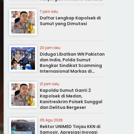
Duka
7 jam lalu
Daftar Lengkap Kapolsek di
Sumut yang Dimutasi
20 jam lalu
Diduga Libatkan WN Pakistan
dan India, Polda Sumut
Bongkar Sindikat Scamming
Internasional Markas di
Apartemen Podomoro
21 jam lalu
Kapolda Sumut Ganti 2
Kapolsek di Medan,
Kanitreskrim Polsek Sunggal
dan Delitua Bergeser
05 Agu 2026
Rektor UNIMED Tinjau KKN di
Samosir, Apresiasi Inovasi