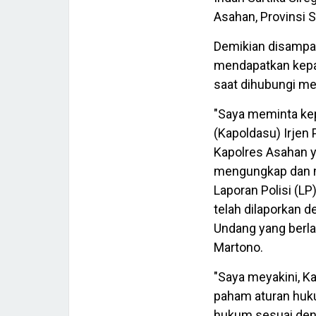
Asahan, Provinsi 
Demikian disampai
mendapatkan kepa
saat dihubungi me
"Saya meminta kep
(Kapoldasu) Irjen
Kapolres Asahan y
mengungkap dan m
Laporan Polisi (L
telah dilaporkan 
Undang yang berla
Martono.
"Saya meyakini, Ka
paham aturan huk
hukum sesuai deng