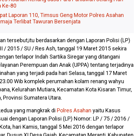
 Ke-80
at Laporan 110, Timsus Geng Motor Polres Asahan
aja Terlibat Tawuran Bersenjata
n tersebut,itu berdasarkan dengan Laporan Polisi (LP)
II / 2015 / SU / Res Ash, tanggal 19 Maret 2015 sekira
engan terlapor Indah Sartika Siregar yang ditangani
elayanan Perempuan dan Anak (UPPA) tentang terjadinya
inahan yang terjadi pada hari Selasa, tanggal 17 Maret
l 23.00 Wib komplek perumahan kolam renang wahyu
bana, Kelurahan Mutiara, Kecamatan Kota Kisaran Timur,
 Provinsi Sumatera Utara.
edua yang mangkrak di
Polres Asahan
yaitu Kasus
ai dengan Laporan Polisi (LP) Nomor: LP / 75 / 2016 /
ota, hari Kamis, tanggal 5 Mei 2016 dengan terlapor
egar, Dusun XI Desa Gajah, Kecamatan Meranti, Kabupaten