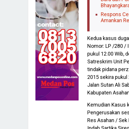
Bhayangkara
Respons Cep
Amankan Rem
Kedua kasus dugaa
Nomor: LP /280 / I
pukul 12.00 Wib, d
Satreskrim Unit P
tindak pidana perz
2015 sekira puku
Jalan Sutan Ali Sa
Kabupaten Asahan,
Kemudian Kasus k
Pengerusakan sesu
Res Asahan / Sek K
Indah Sartika Sir