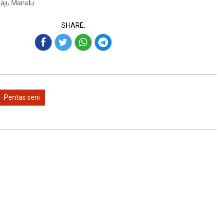
Maju Manalu
SHARE:
Pentas seni