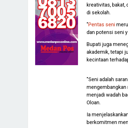
kreativitas, baka
di sekolah.
"
Pentas seni
merup
dan potensi seni y
Bupati juga meneg
akademik, tetapi j
kecintaan terhada
"Seni adalah sara
mengembangkan rasa
menjadi wadah bag
Oloan.
Ia menjelaskanka
berkomitmen menin