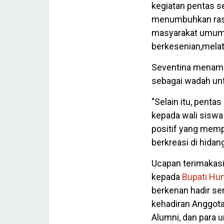
kegiatan pentas se
menumbuhkan rasa 
masyarakat umum,
berkesenian,mela
Seventina menamb
sebagai wadah un
"Selain itu, pent
kepada wali siswa
positif yang memp
berkreasi di hidang
Ucapan terimakasi
kepada
Bupati H
berkenan hadir se
kehadiran Anggot
Alumni, dan para 