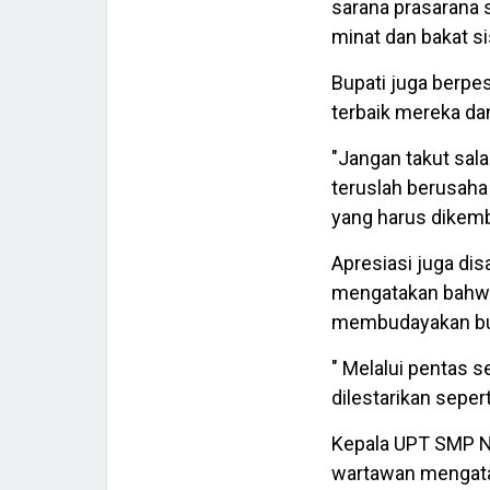
sarana prasarana 
minat dan bakat s
Bupati juga berp
terbaik mereka dan
"Jangan takut sala
teruslah berusaha 
yang harus dikemb
Apresiasi juga d
mengatakan bahwa
membudayakan bud
" Melalui pentas 
dilestarikan seper
Kepala UPT SMP N
wartawan mengatak