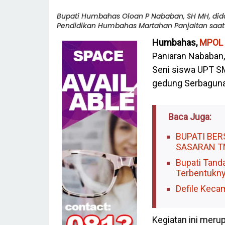
Bupati Humbahas Oloan P Nababan, SH MH, di
Pendidikan Humbahas Martahan Panjaitan saat 
Humbahas,
MPOL
Paniaran Nababan
Seni siswa UPT SM
gedung Serbaguna
Baca Juga:
BUPATI BE
SASARAN T
Bupati Tand
Terbentukn
Defile Kec
Kegiatan ini meru