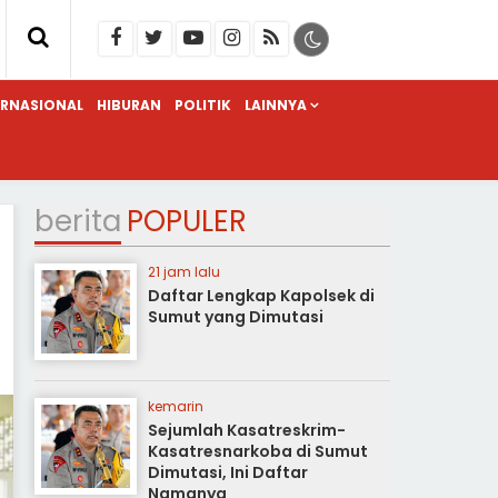
ERNASIONAL
HIBURAN
POLITIK
LAINNYA
berita
POPULER
21 jam lalu
Daftar Lengkap Kapolsek di
Sumut yang Dimutasi
kemarin
Sejumlah Kasatreskrim-
Kasatresnarkoba di Sumut
Dimutasi, Ini Daftar
Namanya