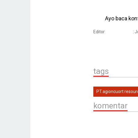
Ayo baca kont
Editor
: 
tags
PT.agioncuort resour
komentar