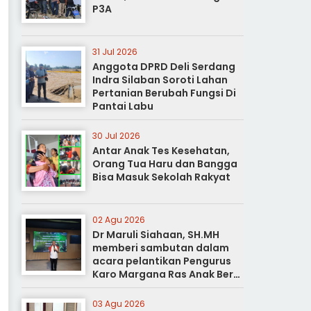
P3A
31 Jul 2026
Anggota DPRD Deli Serdang
Indra Silaban Soroti Lahan
Pertanian Berubah Fungsi Di
Pantai Labu
30 Jul 2026
Antar Anak Tes Kesehatan,
Orang Tua Haru dan Bangga
Bisa Masuk Sekolah Rakyat
02 Agu 2026
Dr Maruli Siahaan, SH.MH
memberi sambutan dalam
acara pelantikan Pengurus
Karo Margana Ras Anak Beru
Anak Beru Menteri Periode
Kota Medan
03 Agu 2026