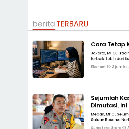
berita
TERBARU
Cara Tetap K
Jakarta, MPOL Tradin
terbaik. Lebih dari 
3 jam lal
Ekonomi
Sejumlah Ka
Dimutasi, In
Medan, MPOL Sejuml
Satuan Reserse Nark
3
Sumatera Utara