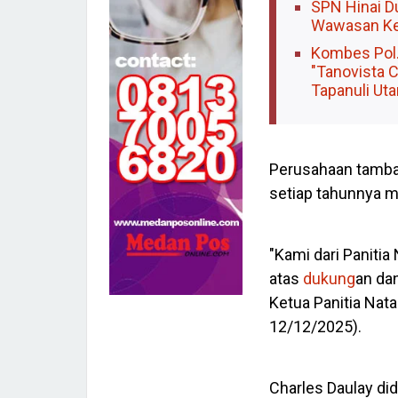
SPN Hinai 
Wawasan Ke
Kombes Pol. 
"Tanovista 
Tapanuli Uta
Perusahaan tamban
setiap tahunnya 
"Kami dari Panitia 
atas
dukung
an da
Ketua Panitia Nata
12/12/2025).
Charles Daulay di