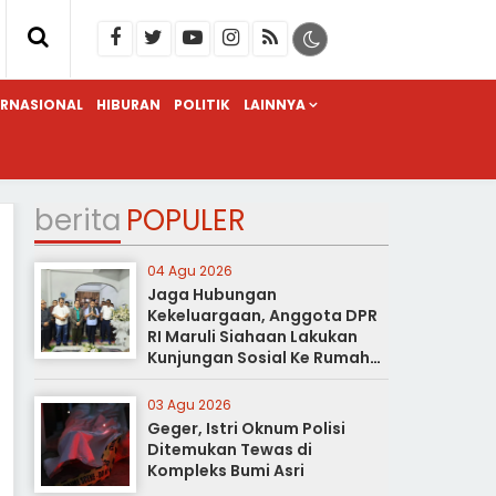
ERNASIONAL
HIBURAN
POLITIK
LAINNYA
berita
POPULER
04 Agu 2026
Jaga Hubungan
Kekeluargaan, Anggota DPR
RI Maruli Siahaan Lakukan
Kunjungan Sosial Ke Rumah
Duka
03 Agu 2026
Geger, Istri Oknum Polisi
Ditemukan Tewas di
Kompleks Bumi Asri