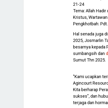
21-24
Tema: Allah Hadi
Kristus, Wartawan
Pengkhotbah: Pdt.
Hal senada juga d
2025, Josmarlin T
besarnya kepada P
sumbangsih dan
d
Sumut Thn 2025.
"Kami ucapkan ter
Agincourt Resour
Kita berharap Per
sukses", dan hubu
terjaga dan horma