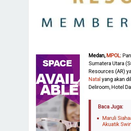
Medan,
MPOL
: Pa
Sumatera Utara (
Resources (AR) y
Natal
yang akan di
Deliroom, Hotel D
Baca Juga:
Maruli Siah
Akuatik Swi