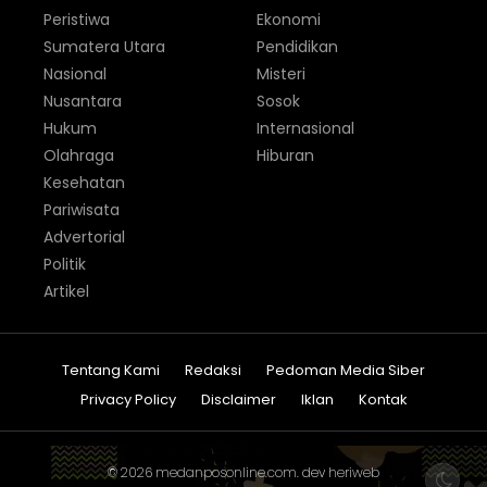
Peristiwa
Ekonomi
Sumatera Utara
Pendidikan
Nasional
Misteri
Nusantara
Sosok
Hukum
Internasional
Olahraga
Hiburan
Kesehatan
Pariwisata
Advertorial
Politik
Artikel
Tentang Kami
Redaksi
Pedoman Media Siber
Privacy Policy
Disclaimer
Iklan
Kontak
© 2026
medanposonline.com
. dev
heriweb