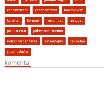
kanitintelkam
kanitpamobvit
Kanitreskrim
karakter
Kompak
melompat
minggat
polda sumut
polrestabes medan
Polsek Medan timur
satsamapta
tak betah
yusuf dabutar
komentar