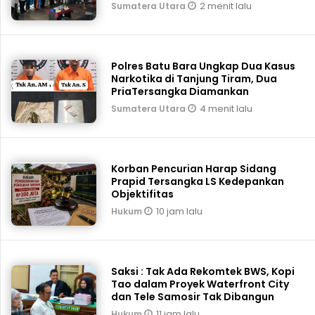
2 menit lalu
Sumatera Utara
Polres Batu Bara Ungkap Dua Kasus
Narkotika di Tanjung Tiram, Dua
PriaTersangka Diamankan
4 menit lalu
Sumatera Utara
Korban Pencurian Harap Sidang
Prapid Tersangka LS Kedepankan
Objektifitas
10 jam lalu
Hukum
Saksi : Tak Ada Rekomtek BWS, Kopi
Tao dalam Proyek Waterfront City
dan Tele Samosir Tak Dibangun
11 jam lalu
Hukum