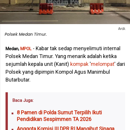
Ardi.
Polsek Medan Timur.
- Kabar tak sedap menyelimuti internal
Medan,
MPOL
Polsek Medan Timur. Yang menarik adalah ketika
sejumlah kepala unit (Kanit)
kompak
'
melompat
' dari
Polsek yang dipimpin Kompol Agus Manimbul
Butarbutar.
Baca Juga:
8 Pamen di Polda Sumut Terpilih Ikuti
Pendidikan Sespimmen TA 2026
Anggota Komisi III DPR RI Mangihut Sinaga