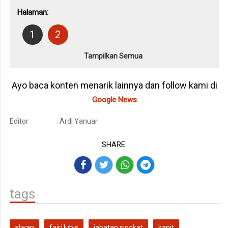
Halaman:
1
2
Tampilkan Semua
Ayo baca konten menarik lainnya dan follow kami di
Google News
Editor
: Ardi Yanuar
SHARE:
tags
alwan
fajri lubis
jabatan singkat
kanit